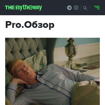
Pro.Обзор
НОВОСТИ
PRO.ОБЗОР
КЕЙСЫ
ФИЛОСОФИЯ
КРЕАТИВА
БИЗНЕС И
ТЕХНОЛОГИИ
ФЕСТИВАЛИ