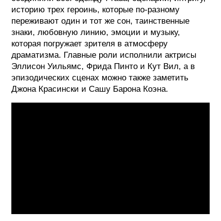
историю трех героинь, которые по-разному
ФОТОГРАФИЯ
переживают один и тот же сон, таинственные
знаки, любовную линию, эмоции и музыку,
ТИПОГРАФИКА
которая погружает зрителя в атмосферу
ИСТОРИИ БРЕНДОВ
драматизма. Главные роли исполнили актрисы
Эллисон Уильямс, Фрида Пинто и Кут Вил, а в
эпизодических сценах можно также заметить
О ПРОЕКТЕ
Джона Красински и Сашу Барона Коэна.
РЕКЛАМА
КОНТАКТЫ