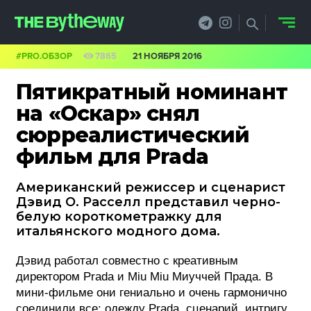
#PRO.ОБЗОР
7865
21 НОЯБРЯ 2016
НОВОСТИ
Пятикратный номинант
PRO.ОБЗОР
на «Оскар» снял
сюрреалистический
КЕЙСЫ
фильм для Prada
ФИЛОСОФИЯ
Американский режиссер и сценарист
КРЕАТИВА
Дэвид О. Расселл представил черно-
белую короткометражку для
БИЗНЕС И
итальянского модного дома.
ТЕХНОЛОГИИ
Дэвид работал совместно с креативным
директором Prada и Miu Miu Миуччей Прада. В
ФЕСТИВАЛИ
мини-фильме они гениально и очень гармонично
соединили все: одежду Prada, сценарий, интригу,