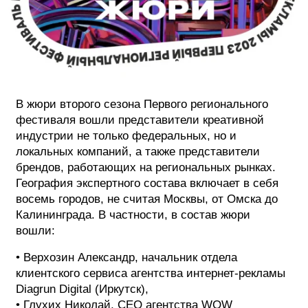
ФОТОГРАФИЯ
ТИПОГРАФИКА
ИСТОРИИ БРЕНДОВ
В жюри второго сезона Первого регионального
фестиваля вошли представители креативной
О ПРОЕКТЕ
индустрии не только федеральных, но и
РЕКЛАМА
локальных компаний, а также представители
КОНТАКТЫ
брендов, работающих на региональных рынках.
География экспертного состава включает в себя
восемь городов, не считая Москвы, от Омска до
Калининграда. В частности, в состав жюри
вошли:
• Верхозин Александр, начальник отдела
клиентского сервиса агентства интернет-рекламы
Diagrun Digital (Иркутск),
• Глухих Николай, СЕО агентства WOW