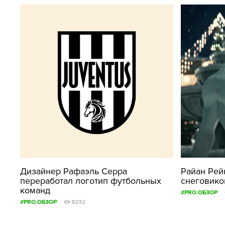
Дизайнер Рафаэль Серра
Райан Рей
переработал логотип футбольных
снеговико
команд
#PRO.ОБЗОР
#PRO.ОБЗОР
8232