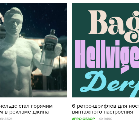
нольдс стал горячим
6 ретро-шрифтов для нос
м в рекламе джина
винтажного настроения
3521
#PRO.ОБЗОР
9490