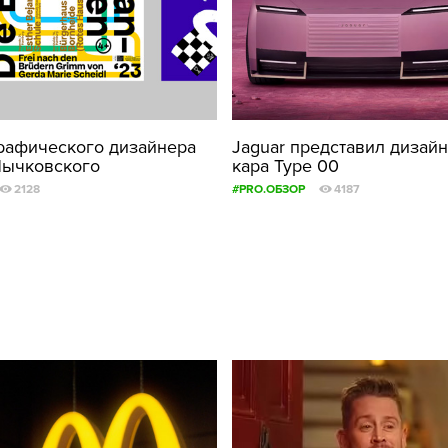
рафического дизайнера
Jaguar представил дизайн
Лычковского
кара Type 00
2128
#PRO.ОБЗОР
4187