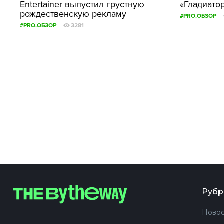
Entertainer выпустил грустную
«Гладиатор 
рождественскую рекламу
#PRO.ОБЗОР
#PRO.ОБЗОР
3281
Рубр
Новос