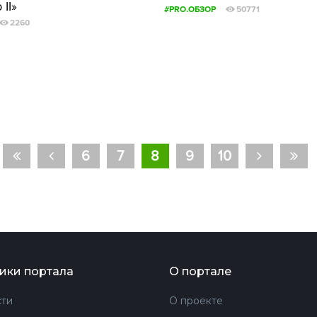
II»
#PRO.ОБЗОР
50771
2260
6
7
8
9
10
ики портала
О портале
ти
О проекте