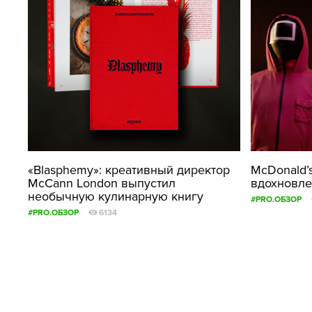
«Blasphemy»: креативный директор
McDonald’
McCann London выпустил
вдохновле
необычную кулинарную книгу
#PRO.ОБЗОР
#PRO.ОБЗОР
6134