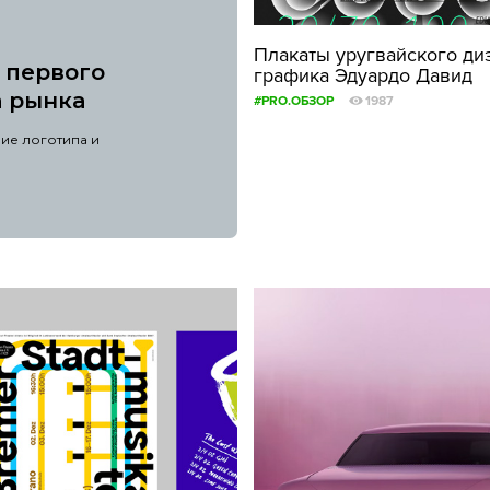
ФОТОГРАФИЯ
Плакаты уругвайского ди
т первого
графика Эдуардо Давид
ТИПОГРАФИКА
а рынка
#PRO.ОБЗОР
1987
ИСТОРИИ БРЕНДОВ
ие логотипа и
О ПРОЕКТЕ
РЕКЛАМА
КОНТАКТЫ