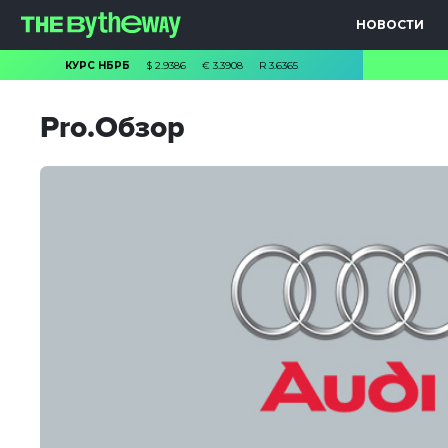
НОВОСТИ
КУРС НБРБ
$
2.9386
€
3.3908
R
3.6365
Pro.Обзор