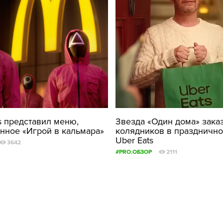
s представил меню,
Звезда «Один дома» зака
нное «Игрой в кальмара»
колядников в празднично
Uber Eats
3642
#PRO.ОБЗОР
2111