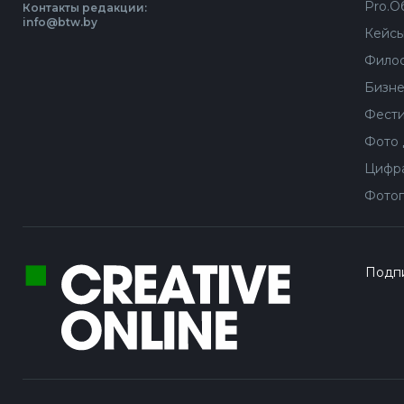
Pro.О
Контакты редакции:
info@btw.by
Кейс
Филос
Бизне
Фести
Фото 
Цифра
Фотог
Подпи