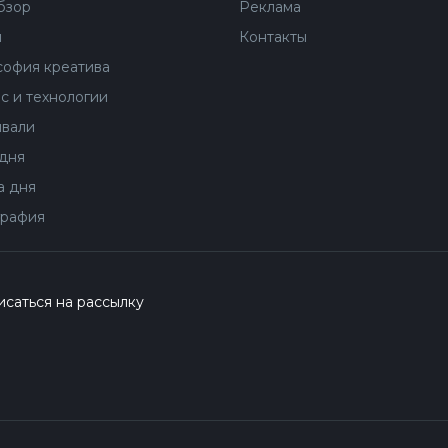
бзор
Реклама
ы
Контакты
офия креатива
с и технологии
вали
дня
 дня
рафия
саться на рассылку