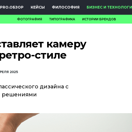
PRO.ОБЗОР
КЕЙСЫ
ФИЛОСОФИЯ
БИЗНЕС И ТЕХНОЛОГ
ФОТОГРАФИЯ
ТИПОГРАФИКА
ИСТОРИИ БРЕНДОВ
НОВОСТИ
ставляет камеру
PRO.ОБЗОР
в ретро-стиле
КЕЙСЫ
ФИЛОСОФИЯ
ПРЕЛЯ 2025
КРЕАТИВА
лассического дизайна с
и решениями
БИЗНЕС И
ТЕХНОЛОГИИ
ФЕСТИВАЛИ