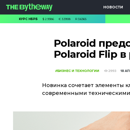
НОВОСТИ
КУРС НБРБ
$
2.9386
€
3.3908
R
3.6365
Polaroid пред
Polaroid Flip 
#БИЗНЕС И ТЕХНОЛОГИИ
2993
18 А
Новинка сочетает элементы к
современными техническим