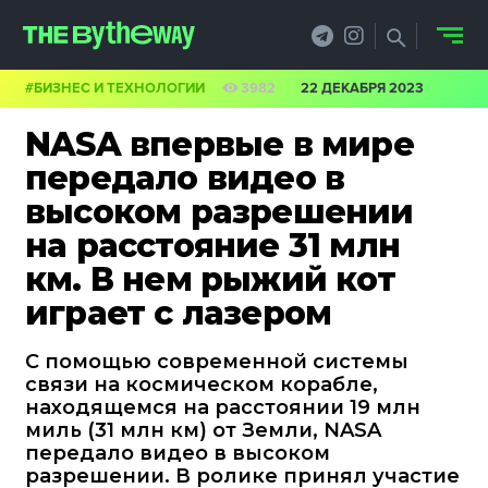
#БИЗНЕС И ТЕХНОЛОГИИ
3982
22 ДЕКАБРЯ 2023
НОВОСТИ
NASA впервые в мире
PRO.ОБЗОР
передало видео в
высоком разрешении
КЕЙСЫ
на расстояние 31 млн
ФИЛОСОФИЯ
км. В нем рыжий кот
играет с лазером
КРЕАТИВА
БИЗНЕС И
С помощью современной системы
связи на космическом корабле,
ТЕХНОЛОГИИ
находящемся на расстоянии 19 млн
миль (31 млн км) от Земли, NASA
ФЕСТИВАЛИ
передало видео в высоком
разрешении. В ролике принял участие