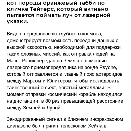
кот породы оранжевый табби по
кличке Тейтерс, который активно
ФОТОГРАФИЯ
пытается поймать луч от лазерной
указки.
ТИПОГРАФИКА
ИСТОРИИ БРЕНДОВ
Видео, переданное из глубокого космоса,
демонстрирует возможность передачи данных с
высокой скоростью, необходимой для поддержки
О ПРОЕКТЕ
таких сложных миссий, как отправка людей на
РЕКЛАМА
Марс. Ролик передан на Землю с помощью
лазерного приемопередатчика на зонде Psyche,
КОНТАКТЫ
который отправляется в главный пояс астероидов
между Марсом и Юпитером, чтобы исследовать
таинственный объект, богатый металлами. В
момент отправки космический корабль находился
на дистанции, в 80 раз превышающей расстояние
между Землей и Луной.
Закодированный сигнал в ближнем инфракрасном
диапазоне был принят телескопом Хейла в