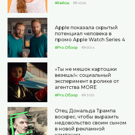
#Кейсы
4566
Apple показала скрытый
потенциал человека в
промо Apple Watch Series 4
#Pro.Обзор
5504
«Ты не мешок картошки
везешь!»: социальный
эксперимент в ролике от
агентства MORE
#Pro.Обзор
3055
Отец Дональда Трампа
воскрес, чтобы выразить
недовольство своим сыном
в новой рекламной
кампании