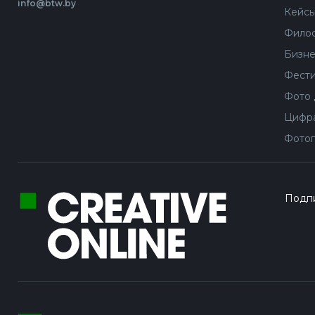
info@btw.by
Кейс
Филос
Бизне
Фести
Фото 
Цифра
Фотог
Подпи