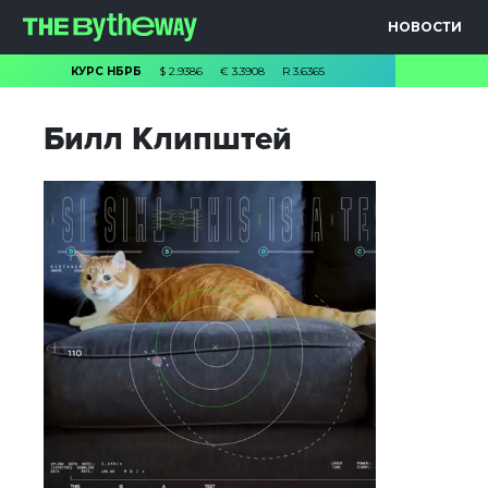
НОВОСТИ
КУРС НБРБ
$
2.9386
€
3.3908
R
3.6365
Билл Клипштей