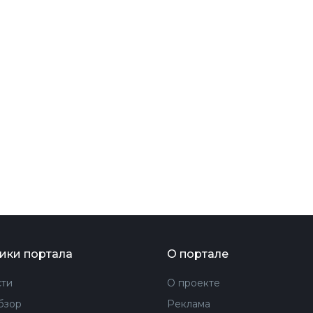
ФОТОГРАФИЯ
ТИПОГРАФИКА
ИСТОРИИ БРЕНДОВ
О ПРОЕКТЕ
РЕКЛАМА
КОНТАКТЫ
ики портала
О портале
ти
О проекте
бзор
Реклама