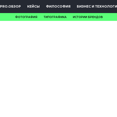
PRO.ОБЗОР
КЕЙСЫ
ФИЛОСОФИЯ
БИЗНЕС И ТЕХНОЛОГ
ФОТОГРАФИЯ
ТИПОГРАФИКА
ИСТОРИИ БРЕНДОВ
НОВОСТИ
PRO.ОБЗОР
КЕЙСЫ
ФИЛОСОФИЯ
КРЕАТИВА
БИЗНЕС И
ТЕХНОЛОГИИ
ФЕСТИВАЛИ