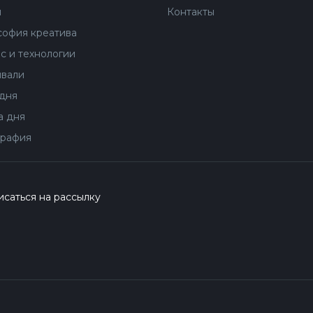
ы
Контакты
офия креатива
с и технологии
вали
дня
 дня
рафия
саться на рассылку