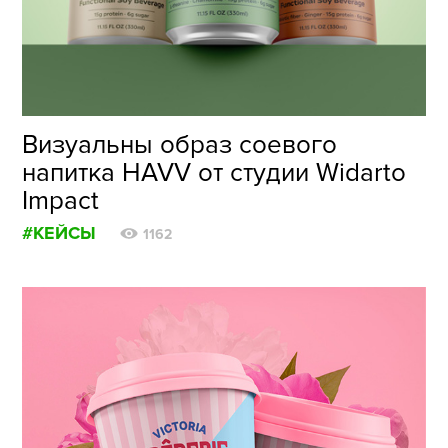
ФОТОГРАФИЯ
ТИПОГРАФИКА
ИСТОРИИ БРЕНДОВ
Визуальны образ соевого
напитка HAVV от студии Widarto
О ПРОЕКТЕ
Impact
РЕКЛАМА
#КЕЙСЫ
КОНТАКТЫ
1162