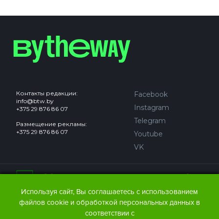
Контакты редакции:
Facebook
info@btw.by
Instagram
+375 29 876 86 07
Telegram
Размещение рекламы:
+375 29 876 86 07
Youtube
VK
Сайт может содержать контент, не предназначенный для
лиц младше 18 лет.
Используя сайт, Вы соглашаетесь с использованием
файлов cookie и обработкой персональных данных в
© 2016 – 2026 ООО
«АЙДЬЮ МЕДИА».
соответствии с
Все права защищены.