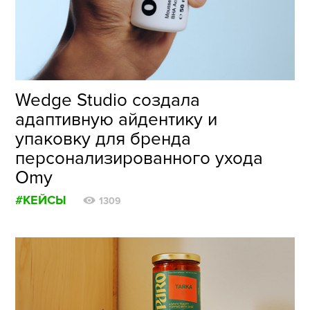
ФОТОГРАФИЯ
ТИПОГРАФИКА
ИСТОРИИ БРЕНДОВ
Wedge Studio создала
адаптивную айдентику и
О ПРОЕКТЕ
упаковку для бренда
РЕКЛАМА
персонализированного ухода
КОНТАКТЫ
Omy
#КЕЙСЫ
1309