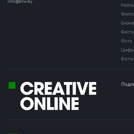
info@btw.by
Кейс
Филос
Бизне
Фести
Фото 
Цифра
Фотог
Подпи