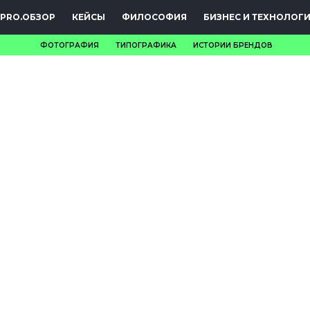
PRO.ОБЗОР
КЕЙСЫ
ФИЛОСОФИЯ
БИЗНЕС И ТЕХНОЛОГ
ФОТОГРАФИЯ
ТИПОГРАФИКА
ИСТОРИИ БРЕНДОВ
НОВОСТИ
PRO.ОБЗОР
КЕЙСЫ
ФИЛОСОФИЯ
КРЕАТИВА
БИЗНЕС И
ТЕХНОЛОГИИ
ФЕСТИВАЛИ