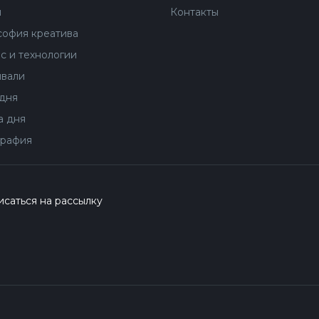
ы
Контакты
офия креатива
с и технологии
вали
дня
 дня
рафия
саться на рассылку