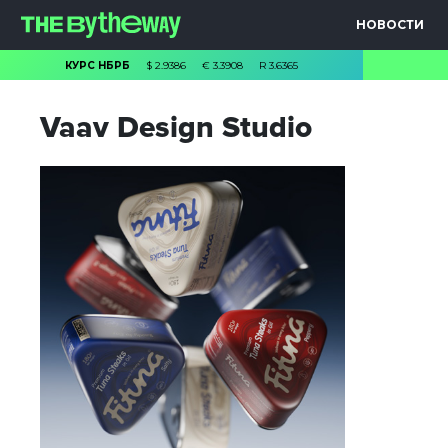
НОВОСТИ
КУРС НБРБ
$
2.9386
€
3.3908
R
3.6365
Vaav Design Studio