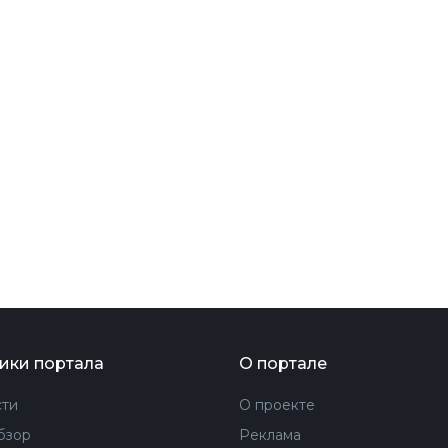
ФОТОГРАФИЯ
ТИПОГРАФИКА
ИСТОРИИ БРЕНДОВ
О ПРОЕКТЕ
РЕКЛАМА
КОНТАКТЫ
ики портала
О портале
ти
О проекте
бзор
Реклама