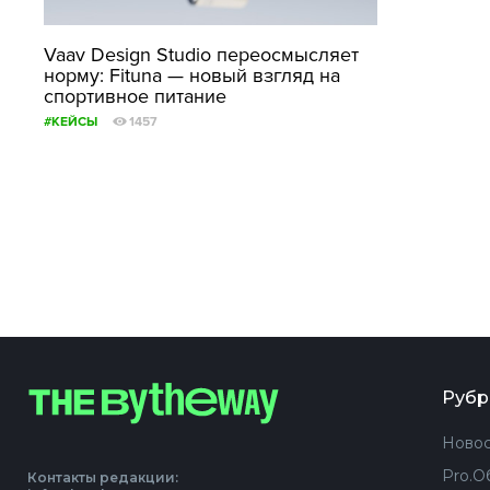
Vaav Design Studio переосмысляет
норму: Fituna — новый взгляд на
спортивное питание
#КЕЙСЫ
1457
Рубр
Новос
Pro.О
Контакты редакции: