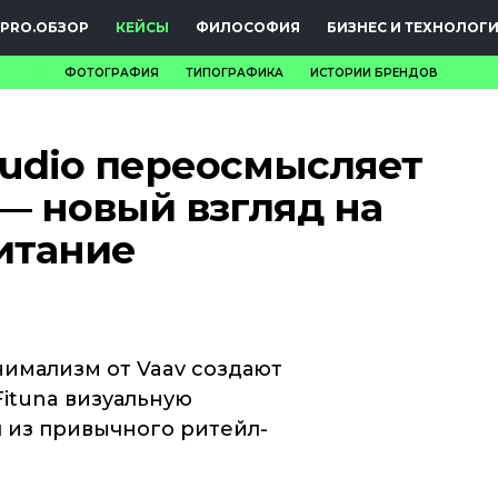
PRO.ОБЗОР
КЕЙСЫ
ФИЛОСОФИЯ
БИЗНЕС И ТЕХНОЛОГ
ФОТОГРАФИЯ
ТИПОГРАФИКА
ИСТОРИИ БРЕНДОВ
НОВОСТИ
tudio переосмысляет
PRO.ОБЗОР
 — новый взгляд на
КЕЙСЫ
итание
ФИЛОСОФИЯ
КРЕАТИВА
БИЗНЕС И
нимализм от Vaav создают
ituna визуальную
ТЕХНОЛОГИИ
 из привычного ритейл-
ФЕСТИВАЛИ