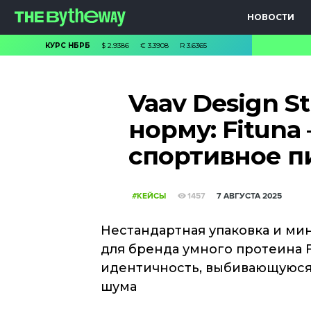
НОВОСТИ
КУРС НБРБ
$
2.9386
€
3.3908
R
3.6365
Vaav Design S
норму: Fituna
спортивное п
#КЕЙСЫ
1457
7 АВГУСТА 2025
Нестандартная упаковка и ми
для бренда умного протеина F
идентичность, выбивающуюся
шума