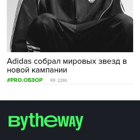
ФОТОГРАФИЯ
ТИПОГРАФИКА
ИСТОРИИ БРЕНДОВ
О ПРОЕКТЕ
Adidas собрал мировых звезд в
РЕКЛАМА
новой кампании
КОНТАКТЫ
#PRO.ОБЗОР
2286