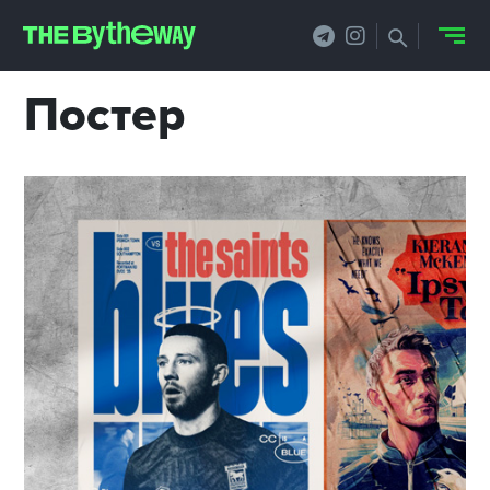
Постер
НОВОСТИ
PRO.ОБЗОР
КЕЙСЫ
ФИЛОСОФИЯ
КРЕАТИВА
БИЗНЕС И
ТЕХНОЛОГИИ
ФЕСТИВАЛИ