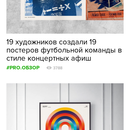
ФОТОГРАФИЯ
ТИПОГРАФИКА
ИСТОРИИ БРЕНДОВ
19 художников создали 19
постеров футбольной команды в
О ПРОЕКТЕ
стиле концертных афиш
РЕКЛАМА
#PRO.ОБЗОР
КОНТАКТЫ
3788