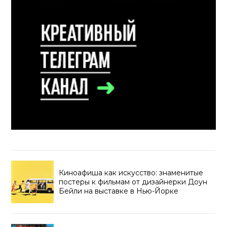
Киноафиша как искусство: знаменитые
постеры к фильмам от дизайнерки Доун
Бейли на выставке в Нью-Йорке