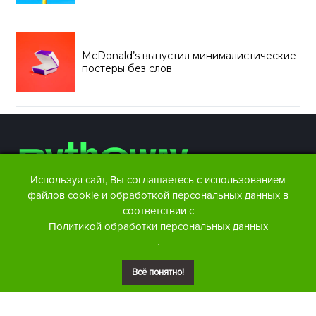
McDonald’s выпустил минималистические
постеры без слов
Используя сайт, Вы соглашаетесь с использованием
файлов cookie и обработкой персональных данных в
соответствии с
Контакты редакции:
Политикой обработки персональных данных
Facebook
info@btw.by
.
Instagram
+375 29 876 86 07
Telegram
Размещение рекламы:
Всё понятно!
+375 29 876 86 07
Youtube
VK