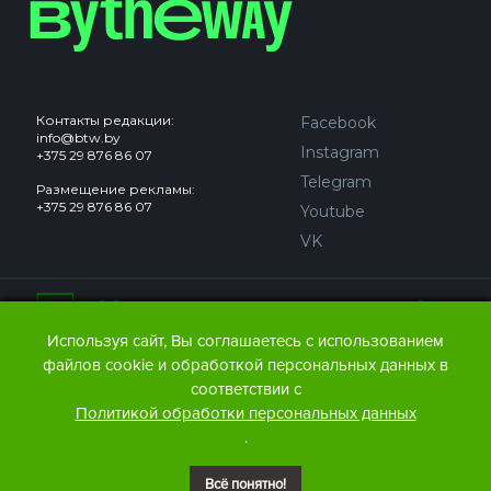
Контакты редакции:
Facebook
info@btw.by
Instagram
+375 29 876 86 07
Telegram
Размещение рекламы:
+375 29 876 86 07
Youtube
VK
Сайт может содержать контент, не предназначенный для
лиц младше 18 лет.
Используя сайт, Вы соглашаетесь с использованием
файлов cookie и обработкой персональных данных в
© 2016 – 2026 ООО
«АЙДЬЮ МЕДИА».
соответствии с
Все права защищены.
При любом использовании
Политикой обработки персональных данных
материалов The Bytheway ссылка
(для сайтов - гиперссылка
.
на www.thebtw.com) обязательна.
Всё понятно!