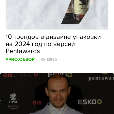
ФОТОГРАФИЯ
ТИПОГРАФИКА
ИСТОРИИ БРЕНДОВ
10 трендов в дизайне упаковки
на 2024 год по версии
О ПРОЕКТЕ
Pentawards
РЕКЛАМА
#PRO.ОБЗОР
КОНТАКТЫ
13560