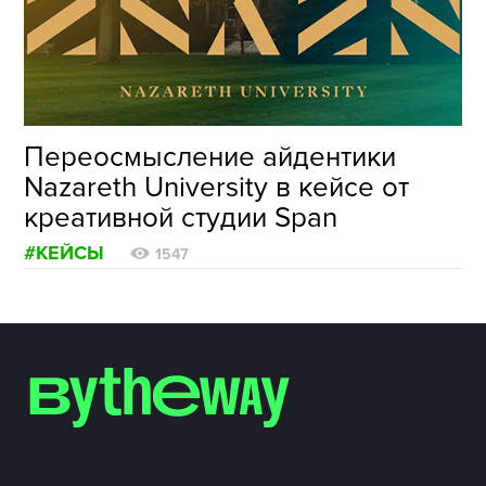
ФОТОГРАФИЯ
ТИПОГРАФИКА
ИСТОРИИ БРЕНДОВ
Переосмысление айдентики
Nazareth University в кейсе от
О ПРОЕКТЕ
креативной студии Span
РЕКЛАМА
#КЕЙСЫ
КОНТАКТЫ
1547