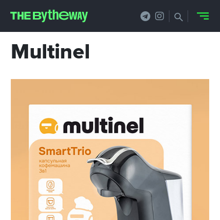
Multinel
НОВОСТИ
PRO.ОБЗОР
КЕЙСЫ
ФИЛОСОФИЯ
КРЕАТИВА
БИЗНЕС И
ТЕХНОЛОГИИ
ФЕСТИВАЛИ