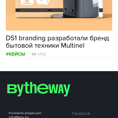
ФОТОГРАФИЯ
ТИПОГРАФИКА
ИСТОРИИ БРЕНДОВ
DS1 branding разработали бренд
бытовой техники Multinel
О ПРОЕКТЕ
#КЕЙСЫ
РЕКЛАМА
1772
КОНТАКТЫ
Контакты редакции:
Facebook
info@btw.by