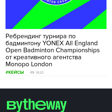
ФОТОГРАФИЯ
ТИПОГРАФИКА
ИСТОРИИ БРЕНДОВ
Ребрендинг турнира по
бадминтону YONEX All England
О ПРОЕКТЕ
Open Badminton Championships
РЕКЛАМА
от креативного агентства
КОНТАКТЫ
Monopo London
#КЕЙСЫ
1632