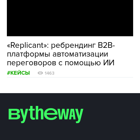
ФОТОГРАФИЯ
ТИПОГРАФИКА
ИСТОРИИ БРЕНДОВ
«Replicant»: ребрендинг B2B-
платформы автоматизации
О ПРОЕКТЕ
переговоров с помощью ИИ
РЕКЛАМА
#КЕЙСЫ
КОНТАКТЫ
1463