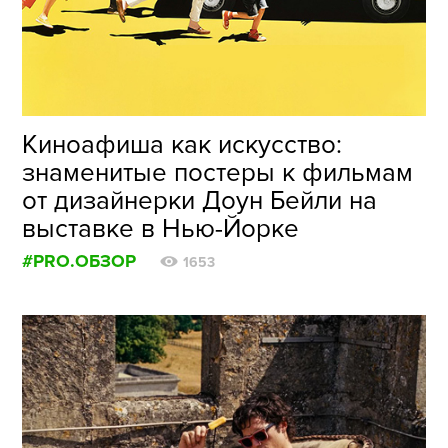
ФОТОГРАФИЯ
ТИПОГРАФИКА
ИСТОРИИ БРЕНДОВ
Киноафиша как искусство:
знаменитые постеры к фильмам
О ПРОЕКТЕ
от дизайнерки Доун Бейли на
РЕКЛАМА
выставке в Нью-Йорке
КОНТАКТЫ
#PRO.ОБЗОР
1653