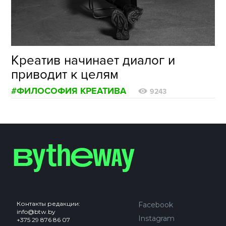
ФОТОГРАФИЯ
ТИПОГРАФИКА
ИСТОРИИ БРЕНДОВ
Креатив начинает диалог и
приводит к целям
О ПРОЕКТЕ
#ФИЛОСОФИЯ КРЕАТИВА
9243
РЕКЛАМА
КОНТАКТЫ
Контакты редакции:
Facebook
info@btw.by
Instagram
+375 29 876 86 07