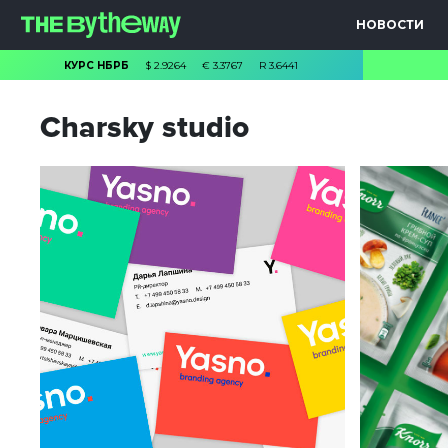
НОВОСТИ
КУРС НБРБ
$
2.9264
€
3.3767
R
3.6441
Charsky studio