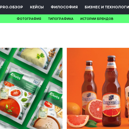
PRO.ОБЗОР
КЕЙСЫ
ФИЛОСОФИЯ
БИЗНЕС И ТЕХНОЛОГ
ФОТОГРАФИЯ
ТИПОГРАФИКА
ИСТОРИИ БРЕНДОВ
НОВОСТИ
PRO.ОБЗОР
КЕЙСЫ
ФИЛОСОФИЯ
КРЕАТИВА
БИЗНЕС И
ТЕХНОЛОГИИ
ФЕСТИВАЛИ