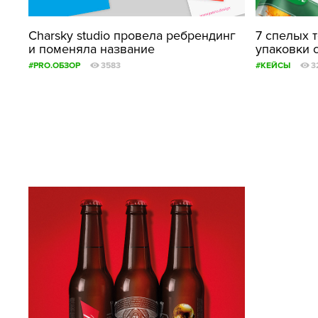
Charsky studio провела ребрендинг
7 спелых 
и поменяла название
упаковки 
#PRO.ОБЗОР
3583
#КЕЙСЫ
3