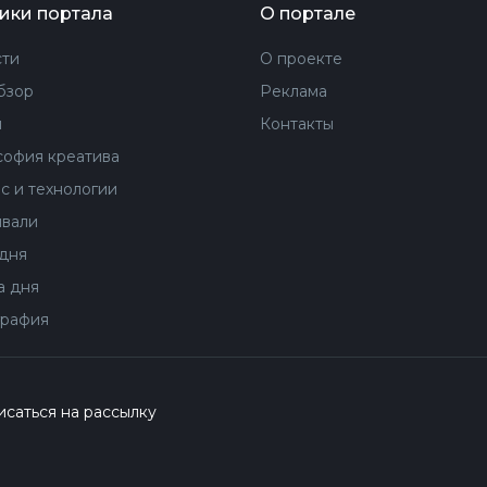
ики портала
О портале
ти
О проекте
бзор
Реклама
ы
Контакты
офия креатива
с и технологии
вали
дня
 дня
рафия
саться на рассылку