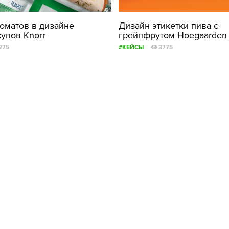
ФОТОГРАФИЯ
томатов в дизайне
Дизайн этикетки пива с
супов Knorr
грейпфрутом Hoegaarden G
ТИПОГРАФИКА
275
#КЕЙСЫ
3775
ИСТОРИИ БРЕНДОВ
О ПРОЕКТЕ
РЕКЛАМА
КОНТАКТЫ