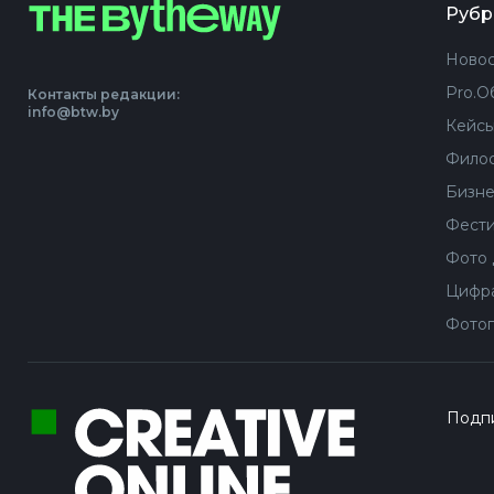
Рубр
Новос
Pro.О
Контакты редакции:
info@btw.by
Кейс
Филос
Бизне
Фести
Фото 
Цифра
Фотог
Подпи