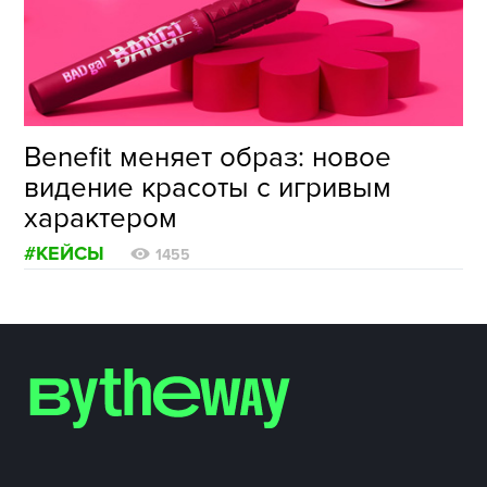
ФОТОГРАФИЯ
ТИПОГРАФИКА
ИСТОРИИ БРЕНДОВ
Benefit меняет образ: новое
видение красоты с игривым
О ПРОЕКТЕ
характером
РЕКЛАМА
#КЕЙСЫ
КОНТАКТЫ
1455