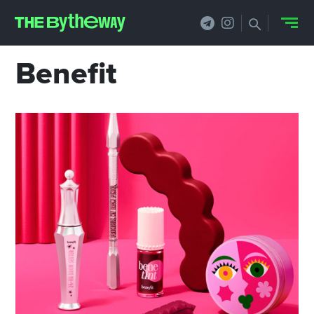
Benefit
НОВОСТИ
PRO.ОБЗОР
КЕЙСЫ
ФИЛОСОФИЯ
КРЕАТИВА
БИЗНЕС И
ТЕХНОЛОГИИ
ФЕСТИВАЛИ