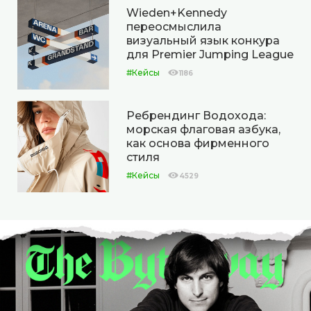
Wieden+Kennedy
переосмыслила
визуальный язык конкура
для Premier Jumping League
#Кейсы
1186
Ребрендинг Водохода:
морская флаговая азбука,
как основа фирменного
стиля
#Кейсы
4529