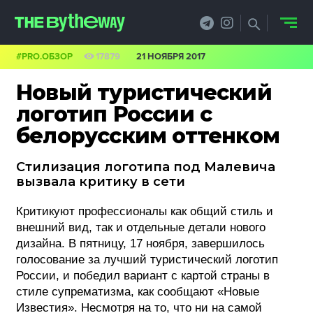
#PRO.ОБЗОР
17879
21 НОЯБРЯ 2017
НОВОСТИ
Новый туристический
PRO.ОБЗОР
логотип России с
белорусским оттенком
КЕЙСЫ
Cтилизация логотипа под Малевича
ФИЛОСОФИЯ
вызвала критику в сети
КРЕАТИВА
Критикуют профессионалы как общий стиль и
внешний вид, так и отдельные детали нового
БИЗНЕС И
дизайна. В пятницу, 17 ноября, завершилось
ТЕХНОЛОГИИ
голосование за лучший туристический логотип
России, и победил вариант с картой страны в
ФЕСТИВАЛИ
стиле супрематизма, как сообщают «Новые
Известия». Несмотря на то, что ни на самой