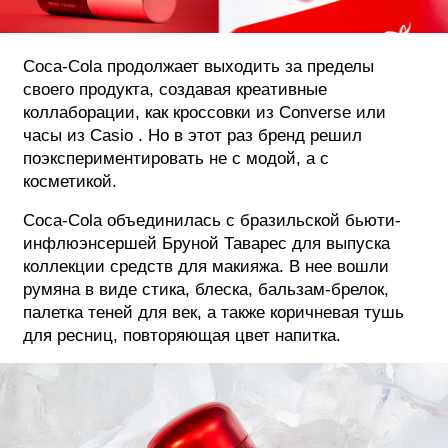
ФОТОГРАФИЯ
Coca-Cola продолжает выходить за пределы
ТИПОГРАФИКА
своего продукта, создавая креативные
ИСТОРИИ БРЕНДОВ
коллаборации, как кроссовки из Converse или
часы из Casio . Но в этот раз бренд решил
поэкспериментировать не с модой, а с
О ПРОЕКТЕ
косметикой.
РЕКЛАМА
Coca-Cola объединилась с бразильской бьюти-
КОНТАКТЫ
инфлюэнсершей Бруной Таварес для выпуска
коллекции средств для макияжа. В нее вошли
румяна в виде стика, блеска, бальзам-брелок,
палетка теней для век, а также коричневая тушь
для ресниц, повторяющая цвет напитка.