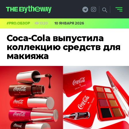
#PRO.ОБЗОР
1320
10 ЯНВАРЯ 2026
НОВОСТИ
Coca-Cola выпустила
PRO.ОБЗОР
коллекцию средств для
макияжа
КЕЙСЫ
ФИЛОСОФИЯ
КРЕАТИВА
БИЗНЕС И
ТЕХНОЛОГИИ
ФЕСТИВАЛИ