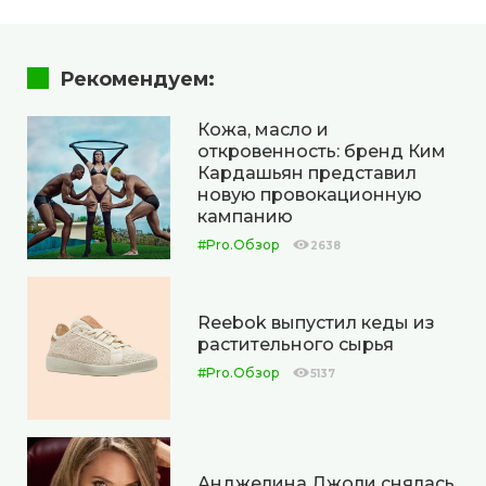
Рекомендуем:
Кожа, масло и
откровенность: бренд Ким
Кардашьян представил
новую провокационную
кампанию
#Pro.Обзор
2638
Reebok выпустил кеды из
растительного сырья
#Pro.Обзор
5137
Анджелина Джоли снялась