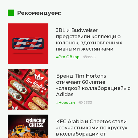
Рекомендуем:
JBL и Budweiser
представили коллекцию
колонок, вдохновленных
пивными жестянками
#Pro.Обзор
1996
Бренд Tim Hortons
отмечает 60-летие
«сладкой коллаборацией» с
Adidas
#Новости
2333
KFC Arabia и Cheetos стали
«соучастниками по хрусту»
в коллаборации от