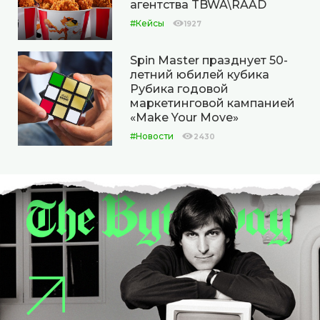
агентства TBWA\RAAD
#Кейсы
1927
Spin Master празднует 50-
летний юбилей кубика
Рубика годовой
маркетинговой кампанией
«Make Your Move»
#Новости
2430