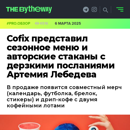
#PRO.ОБЗОР
4516
6 МАРТА 2025
НОВОСТИ
Cofix представил
PRO.ОБЗОР
сезонное меню и
авторские стаканы с
КЕЙСЫ
дерзкими посланиями
ФИЛОСОФИЯ
Артемия Лебедева
КРЕАТИВА
В продаже появится совместный мерч
(календарь, футболка, брелок,
БИЗНЕС И
стикеры) и дрип-кофе с двумя
кофейными лотами
ТЕХНОЛОГИИ
ФЕСТИВАЛИ