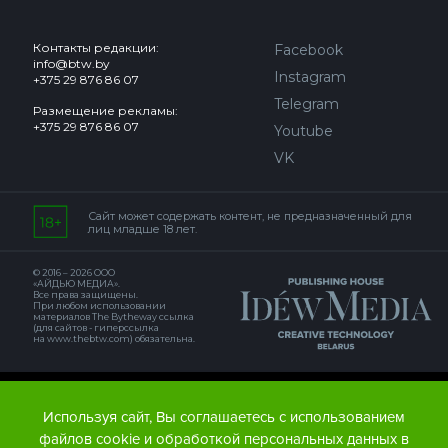
Контакты редакции:
Facebook
info@btw.by
Instagram
+375 29 876 86 07
Telegram
Размещение рекламы:
+375 29 876 86 07
Youtube
VK
Сайт может содержать контент, не предназначенный для
лиц младше 18 лет.
© 2016 – 2026 ООО
«АЙДЬЮ МЕДИА».
Все права защищены.
При любом использовании
материалов The Bytheway ссылка
(для сайтов - гиперссылка
на www.thebtw.com) обязательна.
© 2016 – 2026 Publishing house IDEW MEDIA BELARUS
Используя сайт, Вы соглашаетесь с использованием
файлов cookie и обработкой персональных данных в