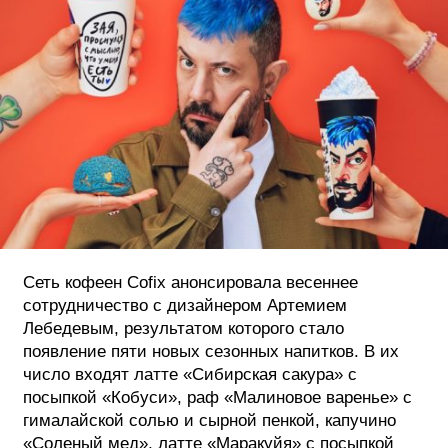
ФОТОГРАФИЯ
ТИПОГРАФИКА
ИСТОРИИ БРЕНДОВ
О ПРОЕКТЕ
РЕКЛАМА
КОНТАКТЫ
Сеть кофеен Cofix анонсировала весеннее
сотрудничество с дизайнером Артемием
Лебедевым, результатом которого стало
появление пяти новых сезонных напитков. В их
число входят латте «Сибирская сакура» с
посыпкой «Кобуси», раф «Малиновое варенье» с
гималайской солью и сырной пенкой, капучино
«Соленый мед», латте «Маракуйя» с посыпкой