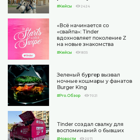
#Кейсы
2424
«Всё начинается со
«свайпа»: Tinder
вдохновляет поколение Z
на новые знакомства
#Кейсы
1835
Зеленый бургер вызвал
ночные кошмары у фанатов
Burger King
#Pro.Обзор
7021
Tinder создал свалку для
воспоминаний о бывших
#Новости
2071