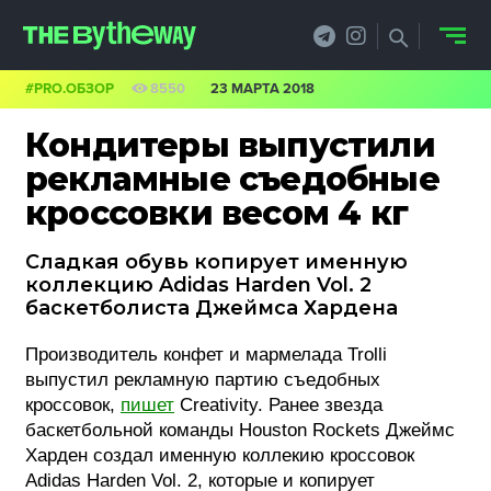
#PRO.ОБЗОР
8550
23 МАРТА 2018
НОВОСТИ
Кондитеры выпустили
PRO.ОБЗОР
рекламные съедобные
кроссовки весом 4 кг
КЕЙСЫ
Сладкая обувь копирует именную
ФИЛОСОФИЯ
коллекцию Adidas Harden Vol. 2
баскетболиста Джеймса Хардена
КРЕАТИВА
Производитель конфет и мармелада Trolli
БИЗНЕС И
выпустил рекламную партию съедобных
ТЕХНОЛОГИИ
кроссовок,
пишет
Creativity. Ранее звезда
баскетбольной команды Houston Rockets Джеймс
ФЕСТИВАЛИ
Харден создал именную коллекию кроссовок
Adidas Harden Vol. 2, которые и копирует