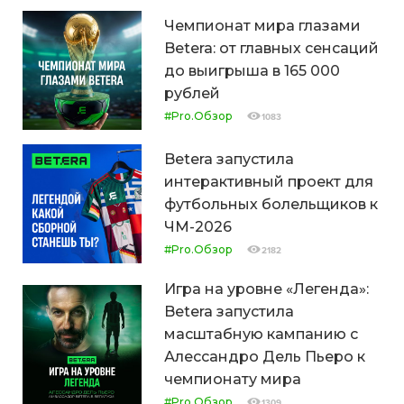
Чемпионат мира глазами
Betera: от главных сенсаций
до выигрыша в 165 000
рублей
#Pro.Обзор
1083
Betera запустила
интерактивный проект для
футбольных болельщиков к
ЧМ-2026
#Pro.Обзор
2182
Игра на уровне «Легенда»:
Betera запустила
масштабную кампанию с
Алессандро Дель Пьеро к
чемпионату мира
#Pro.Обзор
1309