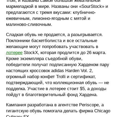
Trolli, и названы самой большой жевательной
мармеладкой в мире. Названы они «SourStock» и
предлагаются с тремя вкусами: клубнично-
ежевичным, лимонно-ягодным с мятой и
малиново-сливочным.
Сладкая обувь не продается, а разыгрывается.
Поклонники баскетболиста и все остальные
желающие могут попробовать участвовать в
лотерее
StockX, которая продлится до 26 марта.
Кроме экземпляра съедобной обуви,
победители получат подписанную Харденом пару
настоящих кроссовок adidas Harden Vol. 2,
огромный набор конфет Trolli и сертификат,
подтверждающий, что коллекционная обувь — не
подделка. Участие в лотерее стоит $5, а доходы
пойдут в благотворительный фонд Хардена.
Кампания разработана в агентстве Periscope, а
гигантскую обувь помогала делать фирма Chicago
Culinary FX.