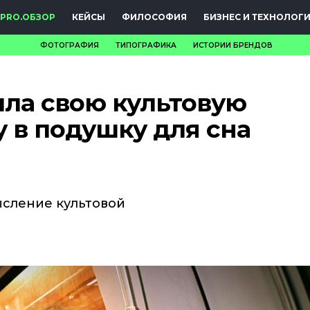
PRO.ОБЗОР
КЕЙСЫ
ФИЛОСОФИЯ
БИЗНЕС И ТЕХНОЛОГ
ФОТОГРАФИЯ
ТИПОГРАФИКА
ИСТОРИИ БРЕНДОВ
НОВОСТИ
ила свою культовую
PRO.ОБЗОР
 в подушку для сна
КЕЙСЫ
ФИЛОСОФИЯ
КРЕАТИВА
ысление культовой
БИЗНЕС И
ТЕХНОЛОГИИ
ФЕСТИВАЛИ