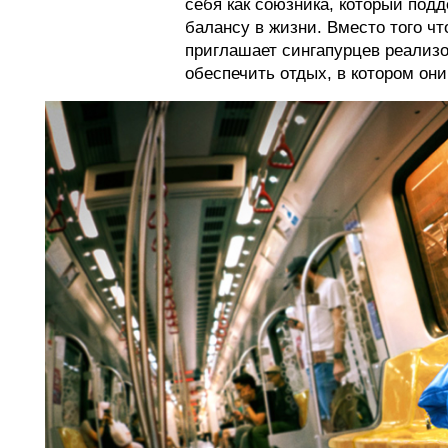
себя как союзника, который под
балансу в жизни. Вместо того чт
приглашает сингапурцев реализо
обеспечить отдых, в котором он