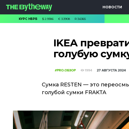
НОВОСТИ
КУРС НБРБ
$
2.9386
€
3.3908
R
3.6365
IKEA преврат
голубую сумку
#PRO.ОБЗОР
1994
27 АВГУСТА 2024
Сумка RESTEN — это переосм
голубой сумки FRAKTA