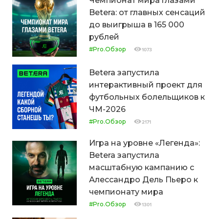
Чемпионат мира глазами
Betera: от главных сенсаций
до выигрыша в 165 000
рублей
#Pro.Обзор
1073
Betera запустила
интерактивный проект для
футбольных болельщиков к
ЧМ-2026
#Pro.Обзор
2171
Игра на уровне «Легенда»:
Betera запустила
масштабную кампанию с
Алессандро Дель Пьеро к
чемпионату мира
#Pro.Обзор
1301