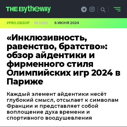
#PRO.ОБЗОР
3260
6 ИЮНЯ 2024
НОВОСТИ
«Инклюзивность,
PRO.ОБЗОР
равенство, братство»:
обзор айдентики и
КЕЙСЫ
фирменного стиля
ФИЛОСОФИЯ
Олимпийских игр 2024 в
Париже
КРЕАТИВА
БИЗНЕС И
Каждый элемент айдентики несёт
глубокий смысл, отсылает к символам
ТЕХНОЛОГИИ
Франции и представляет собой
воплощение духа времени и
ФЕСТИВАЛИ
спортивного воодушевления