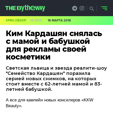
#PRO.ОБЗОР
9615
16 МАРТА 2018
НОВОСТИ
Ким Кардашян снялась
PRO.ОБЗОР
с мамой и бабушкой
для рекламы своей
КЕЙСЫ
косметики
ФИЛОСОФИЯ
Светская львица и звезда реалити-шоу
КРЕАТИВА
"Семейство Кардашян" поразила
серией новых снимков, на которых
БИЗНЕС И
стоит вместе с 62-летней мамой и 83-
летней бабушкой.
ТЕХНОЛОГИИ
А все для кампейн новых консилеров «KKW
ФЕСТИВАЛИ
Beauty».