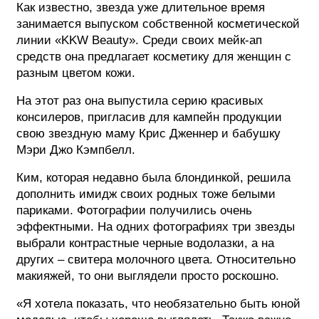
Как известно, звезда уже длительное время
занимается выпуском собственной косметической
ФОТОГРАФИЯ
линии «KKW Beauty». Среди своих мейк-ап
ТИПОГРАФИКА
средств она предлагает косметику для женщин с
разным цветом кожи.
ИСТОРИИ БРЕНДОВ
На этот раз она выпустила серию красивых
консилеров, пригласив для кампейн продукции
О ПРОЕКТЕ
свою звездную маму Крис Дженнер и бабушку
РЕКЛАМА
Мэри Джо Кэмпбелл.
КОНТАКТЫ
Ким, которая недавно была блондинкой, решила
дополнить имидж своих родных тоже белыми
париками. Фотографии получились очень
эффектными. На одних фотографиях три звезды
выбрали контрастные черные водолазки, а на
других – свитера молочного цвета. Относительно
макияжей, то они выглядели просто роскошно.
«Я хотела показать, что необязательно быть юной