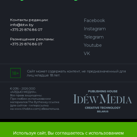
Контакты редакции:
Facebook
info@btw.by
Instagram
+375 29 876 86 07
Telegram
Размещение рекламы:
+375 29 876 86 07
Youtube
VK
Сайт может содержать контент, не предназначенный для
лиц младше 18 лет.
© 2016 – 2026 ООО
«АЙДЬЮ МЕДИА».
Все права защищены.
При любом использовании
материалов The Bytheway ссылка
(для сайтов - гиперссылка
на www.thebtw.com) обязательна.
© 2016 – 2026 Publishing house IDEW MEDIA BELARUS
Используя сайт, Вы соглашаетесь с использованием