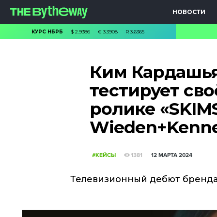
НОВОСТИ
КУРС НБРБ
$
2.9386
€
3.3908
R
3.6365
Ким Кардашья
тестирует сво
ролике «SKIMS
Wieden+Kenne
#КЕЙСЫ
1381
12 МАРТА 2024
Телевизионный дебют бренда