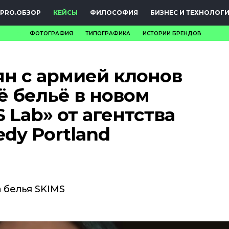
PRO.ОБЗОР
КЕЙСЫ
ФИЛОСОФИЯ
БИЗНЕС И ТЕХНОЛОГ
ФОТОГРАФИЯ
ТИПОГРАФИКА
ИСТОРИИ БРЕНДОВ
НОВОСТИ
н с армией клонов
PRO.ОБЗОР
ё бельё в новом
КЕЙСЫ
 Lab» от агентства
ФИЛОСОФИЯ
dy Portland
КРЕАТИВА
БИЗНЕС И
ТЕХНОЛОГИИ
 белья SKIMS
ФЕСТИВАЛИ