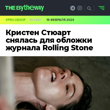
#PRO.ОБЗОР
2481
19 ФЕВРАЛЯ 2024
НОВОСТИ
Кристен Стюарт
PRO.ОБЗОР
снялась для обложки
журнала Rolling Stone
КЕЙСЫ
ФИЛОСОФИЯ
КРЕАТИВА
БИЗНЕС И
ТЕХНОЛОГИИ
ФЕСТИВАЛИ