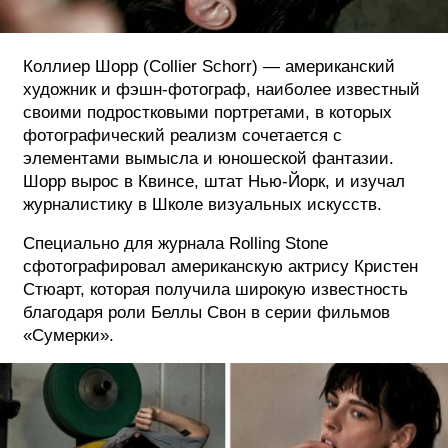
ФОТОГРАФИЯ
Коллиер Шорр (Collier Schorr) — американский
ТИПОГРАФИКА
художник и фэшн-фотограф, наиболее известный
ИСТОРИИ БРЕНДОВ
своими подростковыми портретами, в которых
фотографический реализм сочетается с
элементами вымысла и юношеской фантазии.
О ПРОЕКТЕ
Шорр вырос в Квинсе, штат Нью-Йорк, и изучал
РЕКЛАМА
журналистику в Школе визуальных искусств.
КОНТАКТЫ
Специально для журнала Rolling Stone
сфотографировал американскую актрису Кристен
Стюарт, которая получила широкую известность
благодаря роли Беллы Свон в серии фильмов
«Сумерки».