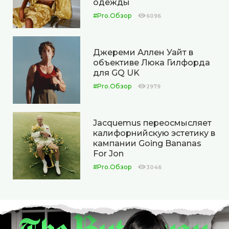
одежды
#Pro.Обзор
6096
Джереми Аллен Уайт в
объективе Люка Гилфорда
для GQ UK
#Pro.Обзор
2979
Jacquemus переосмысляет
калифорнийскую эстетику в
кампании Going Bananas
For Jon
#Pro.Обзор
3046