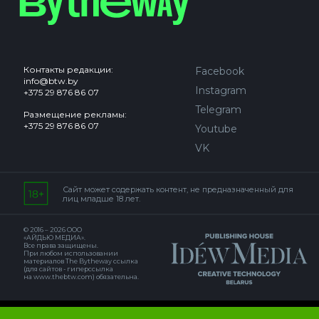
Контакты редакции:
Facebook
info@btw.by
Instagram
+375 29 876 86 07
Telegram
Размещение рекламы:
+375 29 876 86 07
Youtube
VK
Сайт может содержать контент, не предназначенный для
лиц младше 18 лет.
© 2016 – 2026 ООО
«АЙДЬЮ МЕДИА».
Все права защищены.
При любом использовании
материалов The Bytheway ссылка
(для сайтов - гиперссылка
на www.thebtw.com) обязательна.
© 2016 – 2026 Publishing house IDEW MEDIA BELARUS