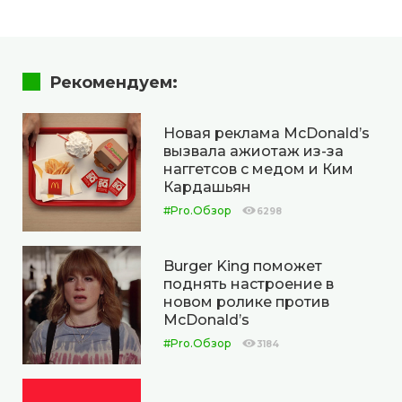
Рекомендуем:
Новая реклама McDonald’s
вызвала ажиотаж из-за
наггетсов с медом и Ким
Кардашьян
#Pro.Обзор
6298
Burger King поможет
поднять настроение в
новом ролике против
McDonald’s
#Pro.Обзор
3184