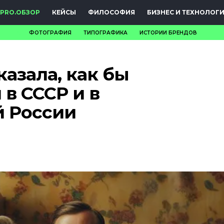
PRO.ОБЗОР
КЕЙСЫ
ФИЛОСОФИЯ
БИЗНЕС И ТЕХНОЛОГ
ФОТОГРАФИЯ
ТИПОГРАФИКА
ИСТОРИИ БРЕНДОВ
НОВОСТИ
азала, как бы
PRO.ОБЗОР
в СССР и в
КЕЙСЫ
й России
ФИЛОСОФИЯ
КРЕАТИВА
БИЗНЕС И
ТЕХНОЛОГИИ
ФЕСТИВАЛИ