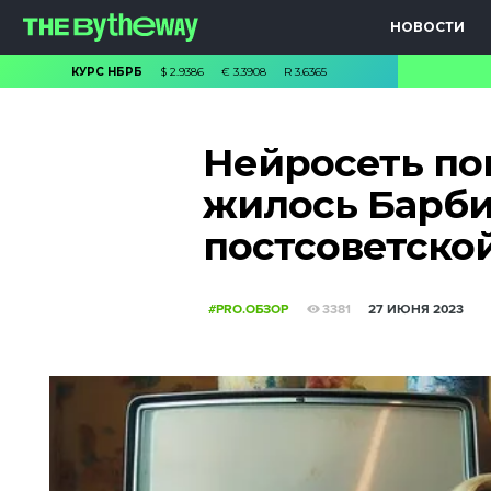
НОВОСТИ
КУРС НБРБ
$
2.9386
€
3.3908
R
3.6365
Нейросеть пок
жилось Барби 
постсоветско
#PRO.ОБЗОР
3381
27 ИЮНЯ 2023