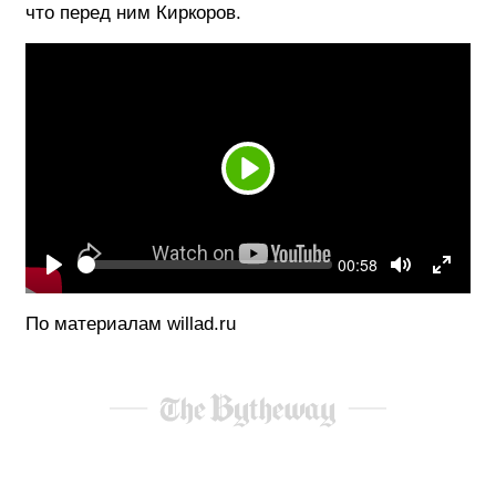
что перед ним Киркоров.
ФОТОГРАФИЯ
ТИПОГРАФИКА
ИСТОРИИ БРЕНДОВ
Play
О ПРОЕКТЕ
РЕКЛАМА
КОНТАКТЫ
Seek
Current
00:58
time
Play
Toggle
Togg
Mute
Fulls
По материалам willad.ru