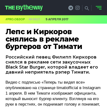
#PRO.ОБЗОР
5827
5 АПРЕЛЯ 2017
НОВОСТИ
Лепс и Киркоров
PRO.ОБЗОР
снялись в рекламе
бургеров от Тимати
КЕЙСЫ
Российский певец Филипп Киркоров
ФИЛОСОФИЯ
снялся в рекламе сети закусочных
Black Star Burger, которой владеет его
КРЕАТИВА
давний неприятель рэпер Тимати.
БИЗНЕС И
Видео с подписью «Теперь ты видел все»
ТЕХНОЛОГИИ
опубликовано на странице timatiofficial в Instagram
1 апреля. В нем Тимати изображает официанта,
ФЕСТИВАЛИ
который выносит бургер клиенту. Взглянув на его
руки в перстнях, он поднимает голову и понимает,