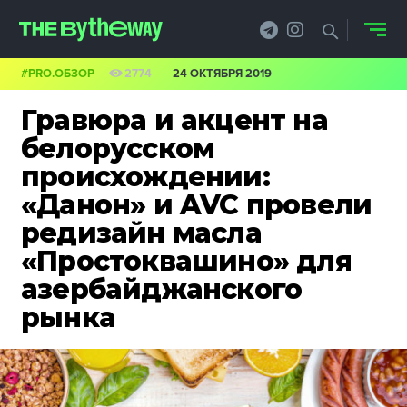
#PRO.ОБЗОР
2774
24 ОКТЯБРЯ 2019
НОВОСТИ
Гравюра и акцент на
PRO.ОБЗОР
белорусском
происхождении:
КЕЙСЫ
«Данон» и AVC провели
ФИЛОСОФИЯ
редизайн масла
«Простоквашино» для
КРЕАТИВА
азербайджанского
БИЗНЕС И
рынка
ТЕХНОЛОГИИ
ФЕСТИВАЛИ