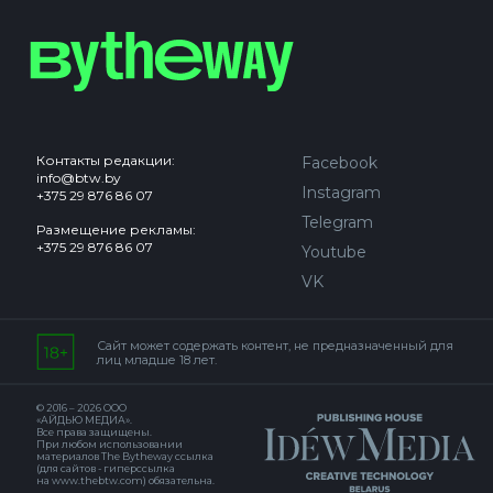
Контакты редакции:
Facebook
info@btw.by
Instagram
+375 29 876 86 07
Telegram
Размещение рекламы:
+375 29 876 86 07
Youtube
VK
Сайт может содержать контент, не предназначенный для
лиц младше 18 лет.
© 2016 – 2026 ООО
«АЙДЬЮ МЕДИА».
Все права защищены.
При любом использовании
материалов The Bytheway ссылка
(для сайтов - гиперссылка
на www.thebtw.com) обязательна.