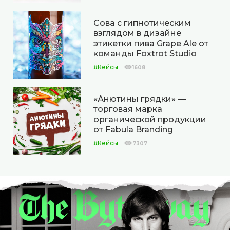
Сова с гипнотическим
взглядом в дизайне
этикетки пива Grape Ale от
команды Foxtrot Studio
#Кейсы
1608
«Анютины грядки» —
торговая марка
органической продукции
от Fabula Branding
#Кейсы
7307