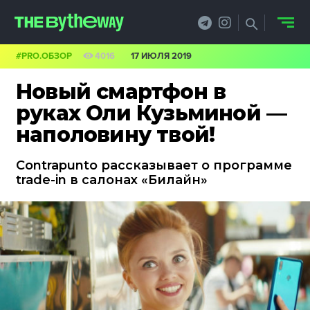
#PRO.ОБЗОР
4016
17 ИЮЛЯ 2019
НОВОСТИ
Новый смартфон в
PRO.ОБЗОР
руках Оли Кузьминой —
наполовину твой!
КЕЙСЫ
Contrapunto рассказывает о программе
ФИЛОСОФИЯ
trade-in в салонах «Билайн»
КРЕАТИВА
БИЗНЕС И
ТЕХНОЛОГИИ
ФЕСТИВАЛИ