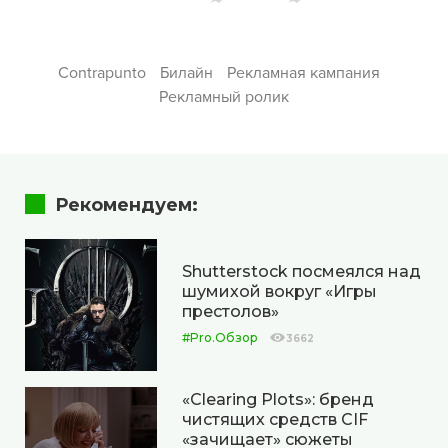
Contrapunto
Билайн
Рекламная кампания
Рекламный ролик
Рекомендуем:
Shutterstock посмеялся над
шумихой вокруг «Игры
престолов»
#Pro.Обзор
3662
«Clearing Plots»: бренд
чистящих средств CIF
«зачищает» сюжеты