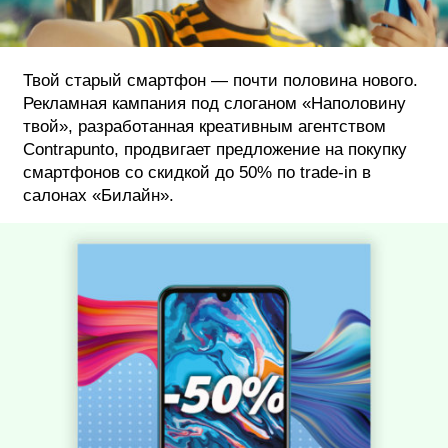
ФОТОГРАФИЯ
ТИПОГРАФИКА
Твой старый смартфон — почти половина нового.
Рекламная кампания под слоганом «Наполовину
ИСТОРИИ БРЕНДОВ
твой», разработанная креативным агентством
Contrapunto, продвигает предложение на покупку
смартфонов со скидкой до 50% по trade-in в
О ПРОЕКТЕ
салонах «Билайн».
РЕКЛАМА
КОНТАКТЫ