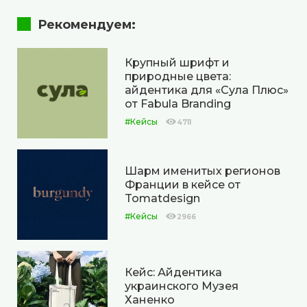
Рекомендуем:
Крупный шрифт и
природные цвета:
айдентика для «Сула Плюс»
от Fabula Branding
#Кейсы
4711
Шарм именитых регионов
Франции в кейсе от
Tomatdesign
#Кейсы
2966
Кейс: Айдентика
украинского Музея
Ханенко