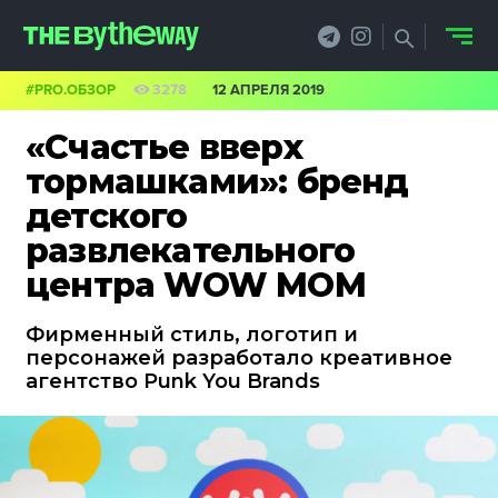
#PRO.ОБЗОР
3278
12 АПРЕЛЯ 2019
НОВОСТИ
«Счастье вверх
PRO.ОБЗОР
тормашками»: бренд
детского
КЕЙСЫ
развлекательного
ФИЛОСОФИЯ
центра WOW MOM
КРЕАТИВА
Фирменный стиль, логотип и
персонажей разработало креативное
БИЗНЕС И
агентство Punk You Brands
ТЕХНОЛОГИИ
ФЕСТИВАЛИ