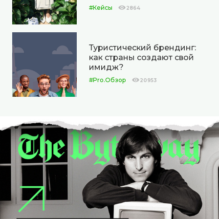
#Кейсы
2864
Туристический брендинг:
как страны создают свой
имидж?
#Pro.Обзор
20953