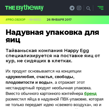
#PRO.ОБЗОР
6832
26 ЯНВАРЯ 2017
НОВОСТИ
Надувная упаковка для
PRO.ОБЗОР
яиц
КЕЙСЫ
Тайваньская компания Happy Egg
специализируется на поставке яиц от
ФИЛОСОФИЯ
кур, не сидящих в клетках.
КРЕАТИВА
Их продукт основывается на концепции
«дружелюбия, счастья, свободы,
БИЗНЕС И
плодовитости и воды»
, а отражает этот
нестандартный продукт необычная упаковка.
ТЕХНОЛОГИИ
Вместо обычного картонного контейнера
бренд
разместил яйца в надувной ПВХ-упаковке, которая
ФЕСТИВАЛИ
не только передает идею «свежего воздуха», но и