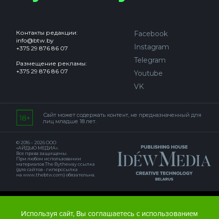
Контакты редакции:
Facebook
info@btw.by
Instagram
+375 29 876 86 07
Telegram
Размещение рекламы:
+375 29 876 86 07
Youtube
VK
Сайт может содержать контент, не предназначенный для
лиц младше 18 лет.
© 2016 – 2026 ООО
«АЙДЬЮ МЕДИА».
Все права защищены.
При любом использовании
материалов The Bytheway ссылка
(для сайтов - гиперссылка
на www.thebtw.com) обязательна.
© 2016 – 2026 Publishing house IDEW MEDIA BELARUS
Используя сайт, Вы соглашаетесь с использованием