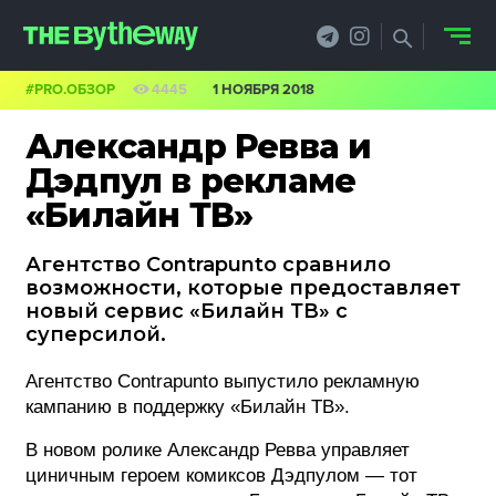
#PRO.ОБЗОР
4445
1 НОЯБРЯ 2018
НОВОСТИ
Александр Ревва и
PRO.ОБЗОР
Дэдпул в рекламе
«Билайн ТВ»
КЕЙСЫ
Агентство Contrapunto сравнило
ФИЛОСОФИЯ
возможности, которые предоставляет
новый сервис «Билайн ТВ» с
КРЕАТИВА
суперсилой.
БИЗНЕС И
Агентство Contrapunto выпустило рекламную
ТЕХНОЛОГИИ
кампанию в поддержку «Билайн ТВ».
В новом ролике Александр Ревва управляет
ФЕСТИВАЛИ
циничным героем комиксов Дэдпулом — тот