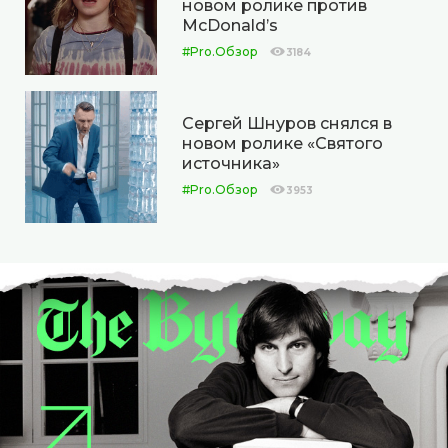
новом ролике против
McDonald’s
#Pro.Обзор
3184
Сергей Шнуров снялся в
новом ролике «Святого
источника»
#Pro.Обзор
3953