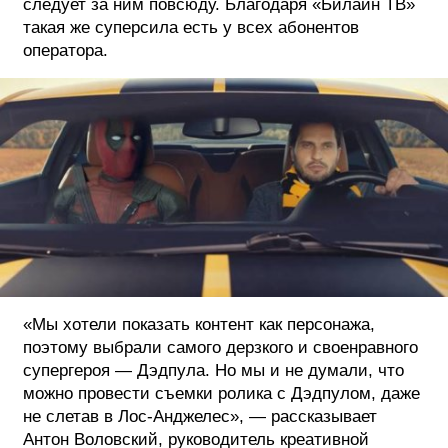
следует за ним повсюду. Благодаря «Билайн ТВ»
такая же суперсила есть у всех абонентов
ФОТОГРАФИЯ
оператора.
ТИПОГРАФИКА
ИСТОРИИ БРЕНДОВ
О ПРОЕКТЕ
РЕКЛАМА
КОНТАКТЫ
«Мы хотели показать контент как персонажа,
поэтому выбрали самого дерзкого и своенравного
супергероя — Дэдпула. Но мы и не думали, что
можно провести съемки ролика с Дэдпулом, даже
не слетав в Лос-Анджелес», — рассказывает
Антон Воловский, руководитель креативной