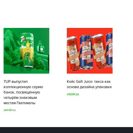
7UP выпустил
Кейс Gafi Juice: такса как
коллекционную серию
основа дизайна упаковки
банок, посвящённую
#КЕЙСЫ
четырём знаковым
местам Гватемалы
#КЕЙСЫ