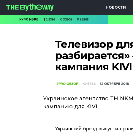
НОВОСТИ
КУРС НБРБ
$
2.9386
€
3.3908
R
3.6365
Телевизор для
разбирается»
кампания KIVI
#PRO.ОБЗОР
5768
12 ОКТЯБРЯ 2018
Украинское агентство THINK
кампанию для KIVI.
Украинский бренд выпустил роли