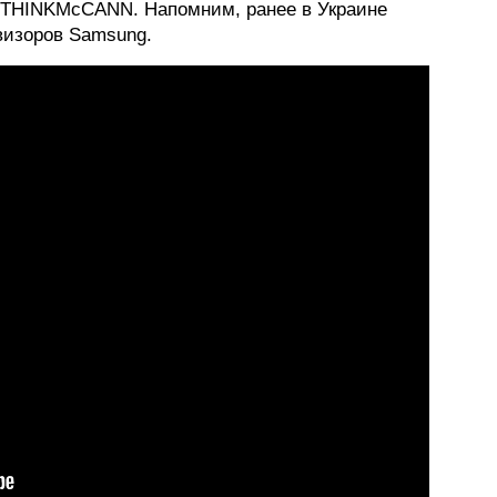
н THINKMcCANN. Напомним, ранее в Украине
изоров Samsung.
ФОТОГРАФИЯ
ТИПОГРАФИКА
ИСТОРИИ БРЕНДОВ
О ПРОЕКТЕ
РЕКЛАМА
КОНТАКТЫ