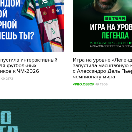
апустила интерактивный
Игра на уровне «Легенда
для футбольных
запустила масштабную 
иков к ЧМ-2026
с Алессандро Дель Пье
чемпионату мира
2173
#PRO.ОБЗОР
1306