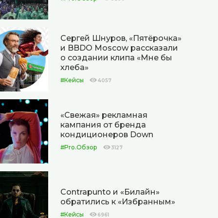
Сергей Шнуров, «Пятёрочка»
и BBDO Moscow рассказали
о создании клипа «Мне бы
хлеба»
#Кейсы
4057
«Свежая» рекламная
кампания от бренда
кондиционеров Down
#Pro.Обзор
3127
Contrapunto и «Билайн»
обратились к «Избранным»
#Кейсы
6961