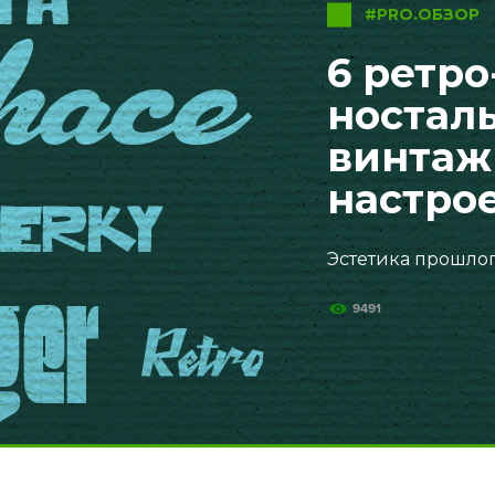
#PRO.ОБЗОР
6 ретр
ностал
винтаж
настро
Эстетика прошло
9491