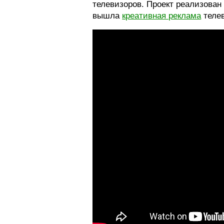
телевизоров. Проект реализова
вышла
креативная реклама
телев