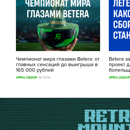
Чемпионат мира глазами Betera: от
Betera з
главных сенсаций до выигрыша в
проект 
165 000 рублей
болельщ
#PRO.ОБЗОР
1078
#PRO.ОБЗОР