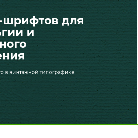
о-шрифтов для
ьгии и
ного
ения
го в винтажной типографике