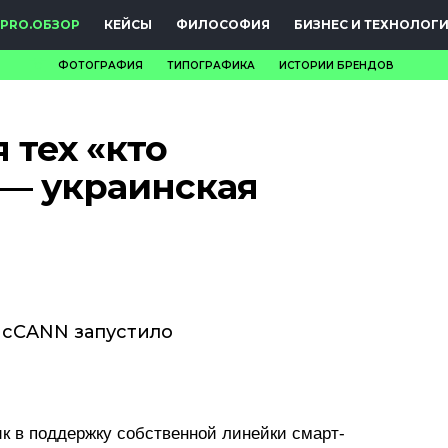
PRO.ОБЗОР
КЕЙСЫ
ФИЛОСОФИЯ
БИЗНЕС И ТЕХНОЛОГ
ФОТОГРАФИЯ
ТИПОГРАФИКА
ИСТОРИИ БРЕНДОВ
НОВОСТИ
 тех «кто
PRO.ОБЗОР
 — украинская
КЕЙСЫ
ФИЛОСОФИЯ
КРЕАТИВА
БИЗНЕС И
McCANN запустило
ТЕХНОЛОГИИ
ФЕСТИВАЛИ
к в поддержку собственной линейки смарт-