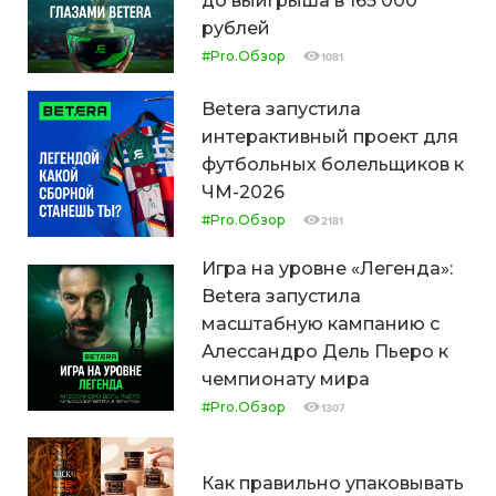
до выигрыша в 165 000
рублей
#Pro.Обзор
1081
Betera запустила
интерактивный проект для
футбольных болельщиков к
ЧМ-2026
#Pro.Обзор
2181
Игра на уровне «Легенда»:
Betera запустила
масштабную кампанию с
Алессандро Дель Пьеро к
чемпионату мира
#Pro.Обзор
1307
Как правильно упаковывать