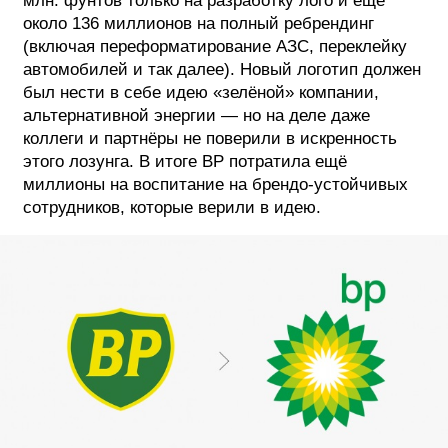
млн. фунтов только на разработку лого и ещё
около 136 миллионов на полный ребрендинг
ФОТОГРАФИЯ
(включая переформатирование АЗС, переклейку
автомобилей и так далее). Новый логотип должен
ТИПОГРАФИКА
был нести в себе идею «зелёной» компании,
ИСТОРИИ БРЕНДОВ
альтернативной энергии — но на деле даже
коллеги и партнёры не поверили в искренность
этого лозунга. В итоге BP потратила ещё
О ПРОЕКТЕ
миллионы на воспитание на брендо-устойчивых
РЕКЛАМА
сотрудников, которые верили в идею.
КОНТАКТЫ