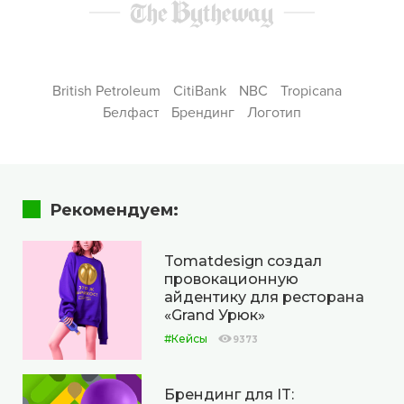
British Petroleum
CitiBank
NBC
Tropicana
Белфаст
Брендинг
Логотип
Рекомендуем:
Tomatdesign создал
провокационную
айдентику для ресторана
«Grand Урюк»
#Кейсы
9373
Брендинг для IT: