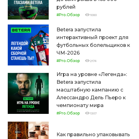
рублей
#Pro.Обзор
1080
Betera запустила
интерактивный проект для
футбольных болельщиков к
ЧМ-2026
#Pro.Обзор
2174
Игра на уровне «Легенда»:
Betera запустила
масштабную кампанию с
Алессандро Дель Пьеро к
чемпионату мира
#Pro.Обзор
1307
Как правильно упаковывать