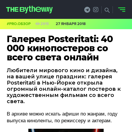
#PRO.ОБЗОР
2915
27 ЯНВАРЯ 2018
НОВОСТИ
Галерея Posteritati: 40
PRO.ОБЗОР
000 кинопостеров со
всего света онлайн
КЕЙСЫ
Любители мирового кино и дизайна,
ФИЛОСОФИЯ
на вашей улице праздник: галерея
Posteritati в Нью-Йорке открыла
КРЕАТИВА
огромный онлайн-каталог постеров к
художественным фильмам со всего
БИЗНЕС И
света.
ТЕХНОЛОГИИ
В архиве можно искать афиши по жанрам, году
выпуска киноленты, по режиссеру и актерам.
ФЕСТИВАЛИ