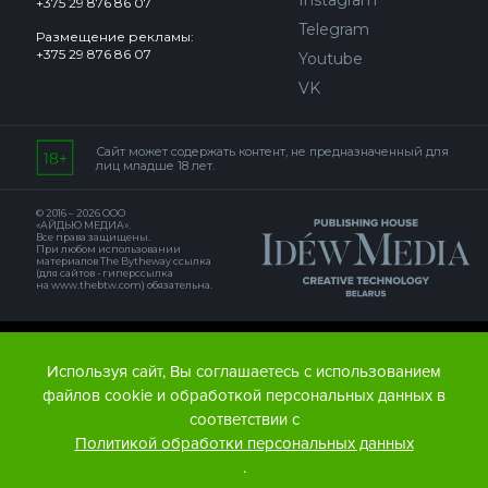
Instagram
+375 29 876 86 07
Telegram
Размещение рекламы:
+375 29 876 86 07
Youtube
VK
Сайт может содержать контент, не предназначенный для
лиц младше 18 лет.
© 2016 – 2026 ООО
«АЙДЬЮ МЕДИА».
Все права защищены.
При любом использовании
материалов The Bytheway ссылка
(для сайтов - гиперссылка
на www.thebtw.com) обязательна.
© 2016 – 2026 Publishing house IDEW MEDIA BELARUS
Используя сайт, Вы соглашаетесь с использованием
файлов cookie и обработкой персональных данных в
соответствии с
Политикой обработки персональных данных
.