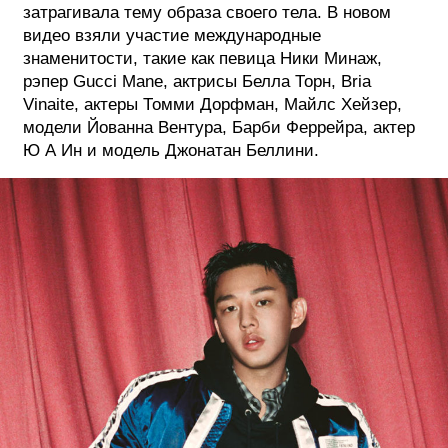
затрагивала тему образа своего тела. В новом
видео взяли участие международные
знаменитости, такие как певица Ники Минаж,
рэпер Gucci Mane, актрисы Белла Торн, Bria
Vinaite, актеры Томми Дорфман, Майлс Хейзер,
модели Йованна Вентура, Барби Феррейра, актер
Ю А Ин и модель Джонатан Беллини.