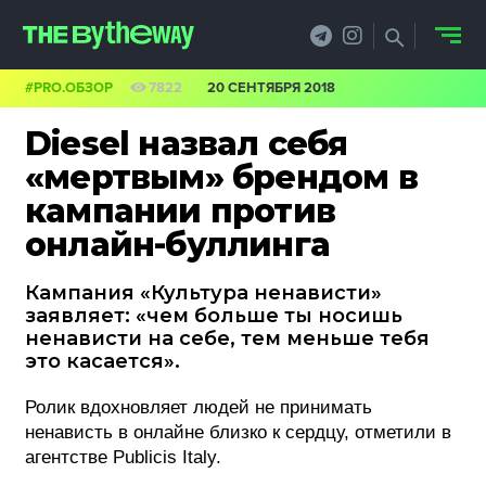
#PRO.ОБЗОР
7822
20 СЕНТЯБРЯ 2018
НОВОСТИ
Diesel назвал себя
PRO.ОБЗОР
«мертвым» брендом в
кампании против
КЕЙСЫ
онлайн-буллинга
ФИЛОСОФИЯ
Кампания «Культура ненависти»
КРЕАТИВА
заявляет: «чем больше ты носишь
ненависти на себе, тем меньше тебя
БИЗНЕС И
это касается».
ТЕХНОЛОГИИ
Ролик вдохновляет людей не принимать
ненависть в онлайне близко к сердцу, отметили в
ФЕСТИВАЛИ
агентстве Publicis Italy.