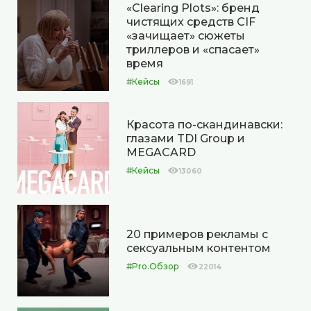
«Clearing Plots»: бренд
чистящих средств CIF
«зачищает» сюжеты
триллеров и «спасает»
время
#Кейсы
1691
Красота по-скандинавски:
глазами TDI Group и
MEGACARD
#Кейсы
13060
20 примеров рекламы с
сексуальным контентом
#Pro.Обзор
22014