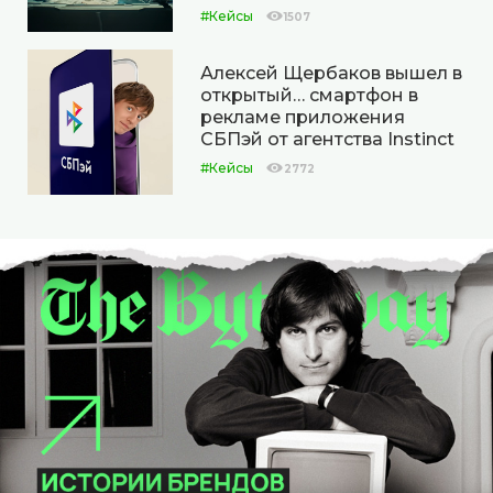
#Кейсы
1507
Алексей Щербаков вышел в
открытый… смартфон в
рекламе приложения
СБПэй от агентства Instinct
#Кейсы
2772