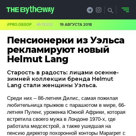
#PRO.ОБЗОР
13232
19 АВГУСТА 2018
НОВОСТИ
Пенсионерки из Уэльса
PRO.ОБЗОР
рекламируют новый
Helmut Lang
КЕЙСЫ
Старость в радость: лицами осенне-
ФИЛОСОФИЯ
зимней коллекции бренда Helmut
Lang стали женщины Уэльса.
КРЕАТИВА
Среди них – 86-летняя Дилис, самая пожилая
БИЗНЕС И
любительница прыжков с парашютом в мире, 66-
ТЕХНОЛОГИИ
летняя Пуленг, уроженка Южной Африки, которая
встретила своего мужа в Лондоне 1970-х, где
ФЕСТИВАЛИ
работала медсестрой, а также ушедшая на
пенсию директор похоронной конторы Марагрет с