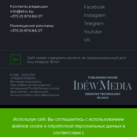
Контакты редакции:
Facebook
info@btw.by
Instagram
+375 29 876 86 07
Telegram
Размещение рекламы:
+375 29 876 86 07
Youtube
VK
Сайт может содержать контент, не предназначенный для
лиц младше 18 лет.
© 2016 – 2026 ООО
«АЙДЬЮ МЕДИА».
Все права защищены.
При любом использовании
материалов The Bytheway ссылка
(для сайтов - гиперссылка
на www.thebtw.com) обязательна.
© 2016 – 2026 Publishing house IDEW MEDIA BELARUS
Используя сайт, Вы соглашаетесь с использованием
файлов cookie и обработкой персональных данных в
соответствии с