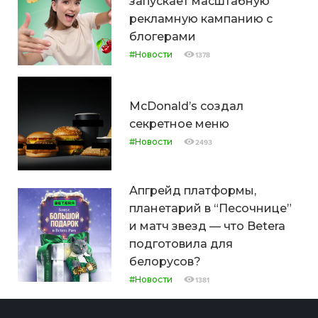
запускает масштабную
рекламную кампанию с
блогерами
#Новости
1378
McDonald’s создал
секретное меню
#Новости
2493
Апгрейд платформы,
планетарий в “Песочнице”
и матч звезд — что Betera
подготовила для
белорусов?
#Новости
1381