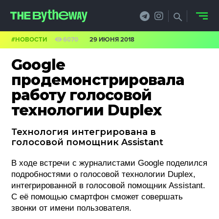
#НОВОСТИ
6070
29 ИЮНЯ 2018
НОВОСТИ
Google
PRO.ОБЗОР
продемонстрировала
работу голосовой
КЕЙСЫ
технологии Duplex
ФИЛОСОФИЯ
Технология интегрирована в
КРЕАТИВА
голосовой помощник Assistant
БИЗНЕС И
В ходе встречи с журналистами Google поделился
подробностями о голосовой технологии Duplex,
ТЕХНОЛОГИИ
интегрированной в голосовой помощник Assistant.
С её помощью смартфон сможет совершать
ФЕСТИВАЛИ
звонки от имени пользователя.