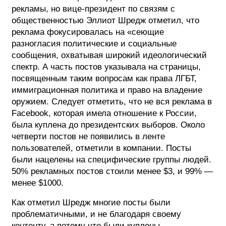
рекламы, но вице-президент по связям с
ФОТОГРАФИЯ
общественностью Эллиот Шредж отметил, что
реклама фокусировалась на «сеющие
ТИПОГРАФИКА
разногласия политические и социальные
сообщения, охватывая широкий идеологический
ИСТОРИИ БРЕНДОВ
спектр. А часть постов указывала на страницы,
посвященным таким вопросам как права ЛГБТ,
О ПРОЕКТЕ
иммиграционная политика и право на владение
оружием. Следует отметить, что не вся реклама в
РЕКЛАМА
Facebook, которая имела отношение к России,
КОНТАКТЫ
была куплена до президентских выборов. Около
четверти постов не появились в ленте
пользователей, отметили в компании. Посты
были нацелены на специфические группы людей.
50% рекламных постов стоили менее $3, и 99% —
менее $1000.
Как отметил Шредж многие посты были
проблематичными, и не благодаря своему
контенту, а потому что были куплены