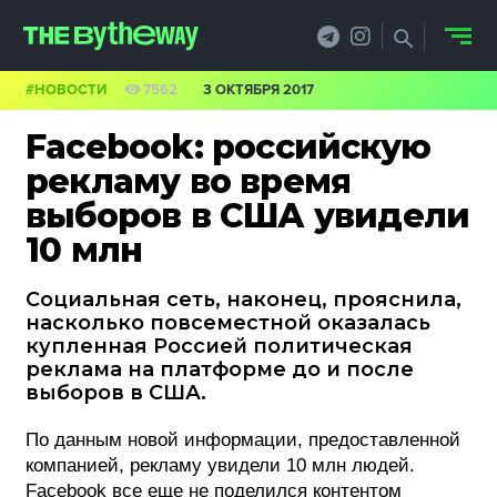
#НОВОСТИ
7562
3 ОКТЯБРЯ 2017
НОВОСТИ
Facebook: российскую
PRO.ОБЗОР
рекламу во время
выборов в США увидели
КЕЙСЫ
10 млн
ФИЛОСОФИЯ
Социальная сеть, наконец, прояснила,
КРЕАТИВА
насколько повсеместной оказалась
купленная Россией политическая
БИЗНЕС И
реклама на платформе до и после
выборов в США.
ТЕХНОЛОГИИ
По данным новой информации, предоставленной
ФЕСТИВАЛИ
компанией, рекламу увидели 10 млн людей.
Facebook все еще не поделился контентом