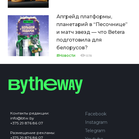
Апгрейд платформы,
планетарий в “Песочнице”
и матч звезд — что Betera
подготовила для
белорусов?
#Новости
1378
Контакты редакции:
Facebook
info@btw.by
Instagram
+375 29 876 86 07
Telegram
Размещение рекламы:
+375 29 876 86 07
Youtube