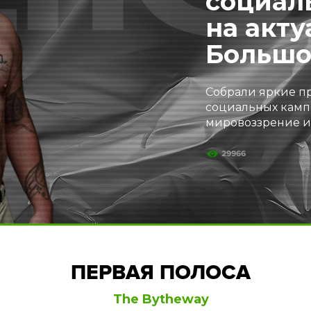
социал
на акту
Большо
Собрали яркие п
социальных камп
мировоззрение и
29966
ПЕРВАЯ ПОЛОСА
The Bytheway