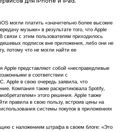
висов для iPhone и iPad.
ФОТОГРАФИЯ
ТИПОГРАФИКА
 iOS могли платить «значительно более высокие
ередачу музыки» в результате того, что Apple
ИСТОРИИ БРЕНДОВ
 В связи с этим пользователям приходилось
дешевых подписок вне приложения, либо они не
у, потому что не могли найти ее
О ПРОЕКТЕ
РЕКЛАМА
ия Apple представляют собой «несправедливые
КОНТАКТЫ
езаконными в соответствии с
 Apple в свою очередь заявила, что
ние. Компания также раскритиковала Spotify,
иобретателем» этого решения. Apple также
йти правила в свою пользу, встроив цены на
 использования системы покупок в приложениях
ацию с наложением штрафа в своем блоге: «Это