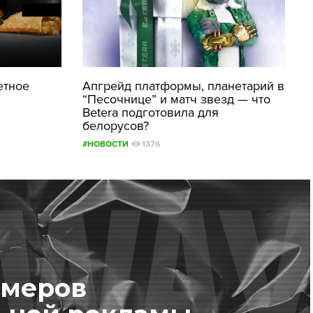
етное
Апгрейд платформы, планетарий в
“Песочнице” и матч звезд — что
Betera подготовила для
белорусов?
#НОВОСТИ
1376
имеров