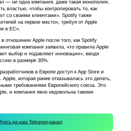
л — ни одна компания, даже такая монополия,
ять властью, чтобы контролировать то, как
т со своими клиентами». Spotify также
ителей на первое место», требуя от Apple
ие в ЕС».
 отношении Apple после того, как Spotify
минговая компания заявила, что правила Apple
ают выбор и подавляют инновации», вводя
ссию в размере 30%.
 разработчиков в Европе доступ к App Store и
Apple, которая ранее отказывалась это делать,
рными требованиями Европейского союза. Это
ple, и компания явно недовольна такими
тесь на наш Telegram-канал