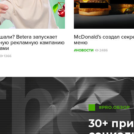
али? Betera запускает
McDonald’s создал секр
ную рекламную кампанию
меню
рами
#НОВОСТИ
2486
1366
#PRO.ОБЗОР
30+ пр