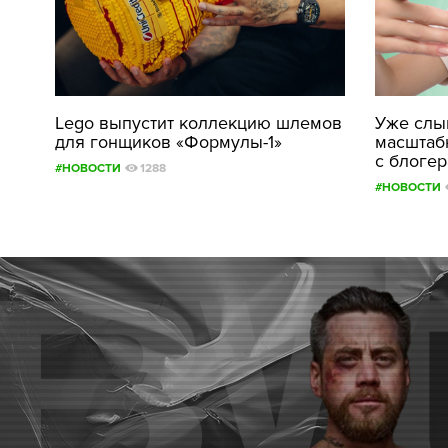
Lego выпустит коллекцию шлемов
Уже слыш
для гонщиков «Формулы-1»
масштаб
с блоге
#НОВОСТИ
1288
#НОВОСТИ