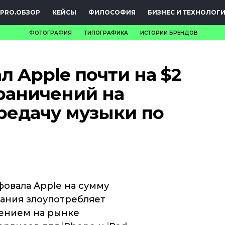
PRO.ОБЗОР
КЕЙСЫ
ФИЛОСОФИЯ
БИЗНЕС И ТЕХНОЛОГ
ФОТОГРАФИЯ
ТИПОГРАФИКА
ИСТОРИИ БРЕНДОВ
НОВОСТИ
 Apple почти на $2
PRO.ОБЗОР
граничений на
КЕЙСЫ
редачу музыки по
ФИЛОСОФИЯ
КРЕАТИВА
БИЗНЕС И
ТЕХНОЛОГИИ
овала Apple на сумму
мпания злоупотребляет
ФЕСТИВАЛИ
ением на рынке