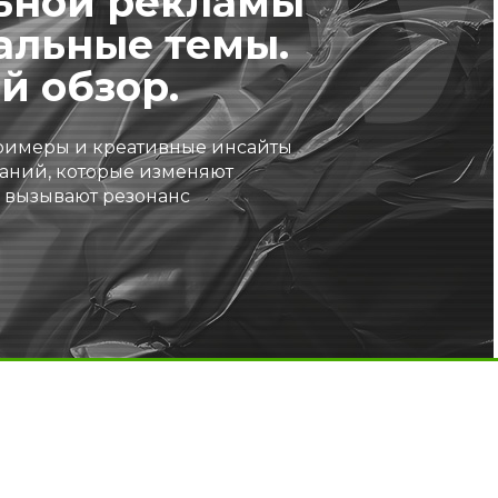
ьной рекламы
альные темы.
й обзор.
римеры и креативные инсайты
аний, которые изменяют
 вызывают резонанс