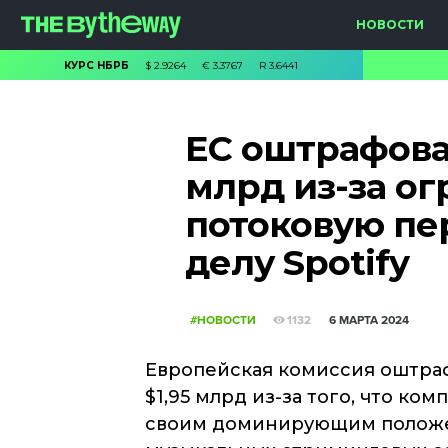
НОВОСТИ
КУРС НБРБ
$
2.9264
€
3.3767
R
3.6441
ЕС оштрафовал
млрд из-за о
потоковую пе
делу Spotify
#НОВОСТИ
1132
6 МАРТА 2024
Европейская комиссия оштраф
$1,95 млрд из-за того, что ко
своим доминирующим полож