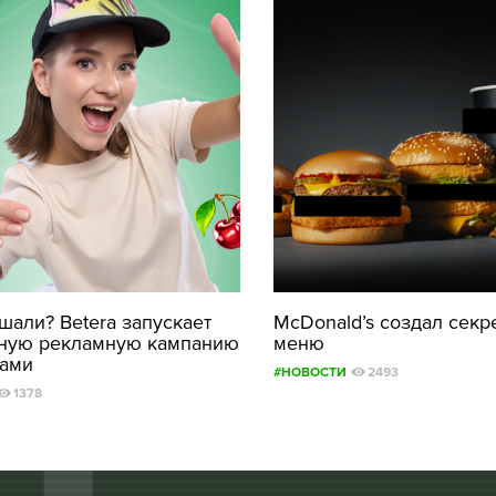
али? Betera запускает
McDonald’s создал секр
ную рекламную кампанию
меню
рами
#НОВОСТИ
2493
1378