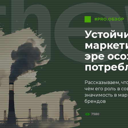
#PRO.ОБЗОР
Устойчи
маркет
эре ос
потреб
Рассказываем, что
чём его роль в с
значимость в ма
брендов
7580