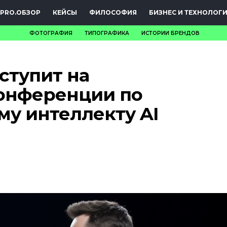
PRO.ОБЗОР
КЕЙСЫ
ФИЛОСОФИЯ
БИЗНЕС И ТЕХНОЛОГ
ФОТОГРАФИЯ
ТИПОГРАФИКА
ИСТОРИИ БРЕНДОВ
НОВОСТИ
ступит на
PRO.ОБЗОР
онференции по
КЕЙСЫ
му интеллекту AI
ФИЛОСОФИЯ
КРЕАТИВА
БИЗНЕС И
ТЕХНОЛОГИИ
ФЕСТИВАЛИ