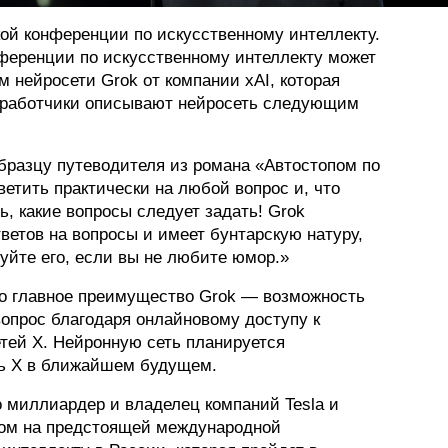
ой конференции по искусственному интеллекту.
ференции по искусственному интеллекту может
м нейросети Grok от компании xAI, которая
азработчики описывают нейросеть следующим
бразцу путеводителя из романа «Автостопом по
ветить практически на любой вопрос и, что
ь, какие вопросы следует задать! Grok
ветов на вопросы и имеет бунтарскую натуру,
зуйте его, если вы не любите юмор.»
то главное преимущество Grok — возможность
вопрос благодаря онлайновому доступу к
ей X. Нейронную сеть планируется
ть X в ближайшем будущем.
то миллиардер и владелец компаний Tesla и
ром на предстоящей международной