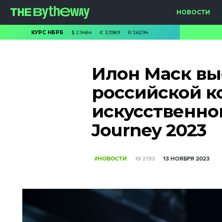
НОВОСТИ
КУРС НБРБ
$
2.9484
€
3.3989
R
3.6294
Илон Маск вы
российской к
искусственно
Journey 2023
#НОВОСТИ
2193
13 НОЯБРЯ 2023