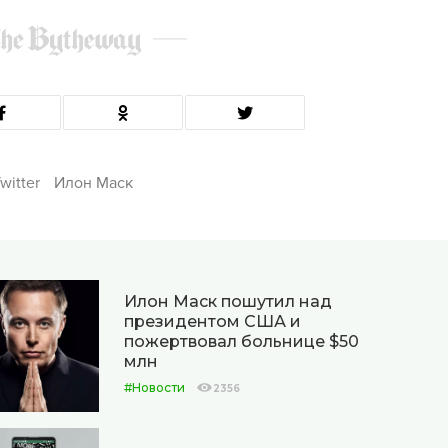
witter
Илон Маск
Илон Маск пошутил над
президентом США и
пожертвовал больнице $50
млн
#Новости
2356