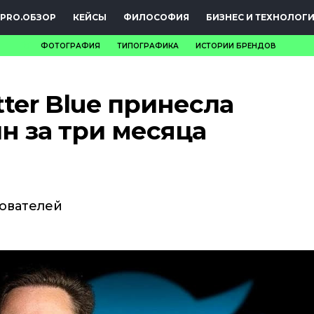
PRO.ОБЗОР
КЕЙСЫ
ФИЛОСОФИЯ
БИЗНЕС И ТЕХНОЛОГ
ФОТОГРАФИЯ
ТИПОГРАФИКА
ИСТОРИИ БРЕНДОВ
НОВОСТИ
ter Blue принесла
PRO.ОБЗОР
лн за три месяца
КЕЙСЫ
ФИЛОСОФИЯ
КРЕАТИВА
зователей
БИЗНЕС И
ТЕХНОЛОГИИ
ФЕСТИВАЛИ