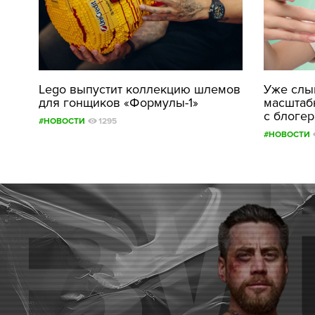
Lego выпустит коллекцию шлемов
Уже слыш
для гонщиков «Формулы-1»
масштаб
с блоге
#НОВОСТИ
1295
#НОВОСТИ