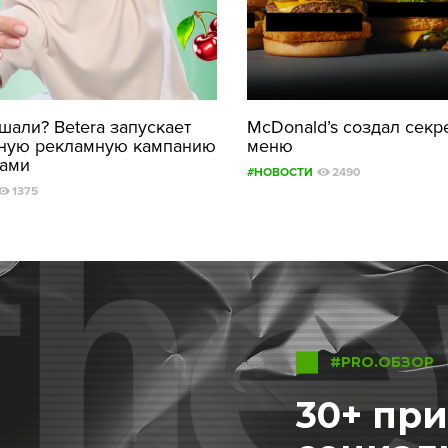
али? Betera запускает
McDonald’s создал секр
ную рекламную кампанию
меню
рами
#НОВОСТИ
2490
1375
#PRO.ОБЗОР
30+ пр