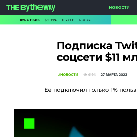
НОВОСТИ
КУРС НБРБ
$
2.9386
€
3.3908
R
3.6365
Подписка Twit
соцсети $11 м
#НОВОСТИ
4194
27 МАРТА 2023
Её подключил только 1% поль