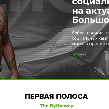
социал
на акту
Большо
Собрали яркие п
социальных камп
мировоззрение и
29974
ПЕРВАЯ ПОЛОСА
The Bytheway