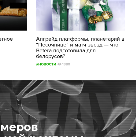
етное
Апгрейд платформы, планетарий в
“Песочнице” и матч звезд — что
Betera подготовила для
белорусов?
#НОВОСТИ
1380
имеров