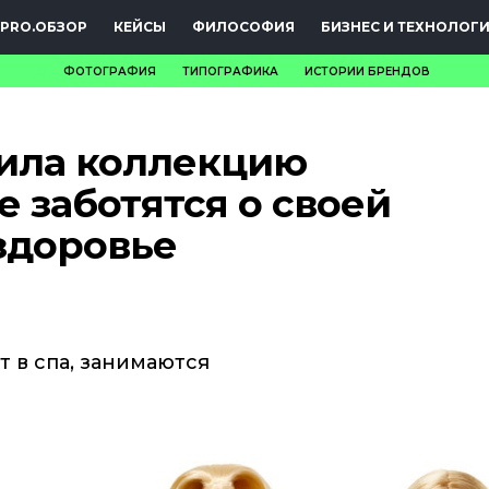
PRO.ОБЗОР
КЕЙСЫ
ФИЛОСОФИЯ
БИЗНЕС И ТЕХНОЛОГ
ФОТОГРАФИЯ
ТИПОГРАФИКА
ИСТОРИИ БРЕНДОВ
НОВОСТИ
тила коллекцию
PRO.ОБЗОР
е заботятся о своей
КЕЙСЫ
здоровье
ФИЛОСОФИЯ
КРЕАТИВА
БИЗНЕС И
 в спа, занимаются
ТЕХНОЛОГИИ
ФЕСТИВАЛИ