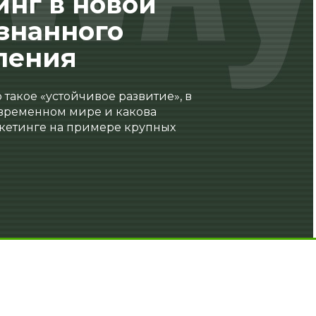
инг в новой
ознанного
ления
 такое «устойчивое развитие», в
овременном мире и какова
ркетинге на примере крупных