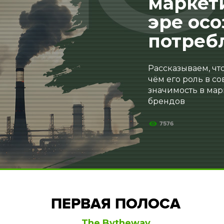
маркет
эре ос
потреб
Рассказываем, что
чём его роль в с
значимость в ма
брендов
7576
ПЕРВАЯ ПОЛОСА
The Bytheway