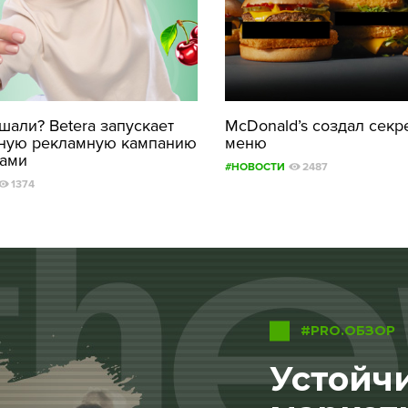
али? Betera запускает
McDonald’s создал секр
ную рекламную кампанию
меню
рами
#НОВОСТИ
2487
1374
#PRO.ОБЗОР
Устойчи