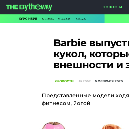
НОВОСТИ
КУРС НБРБ
$
2.9386
€
3.3908
R
3.6365
Barbie выпус
кукол, которы
внешности и 
#НОВОСТИ
2062
6 ФЕВРАЛЯ 2020
Представленные модели ходят
фитнесом, йогой