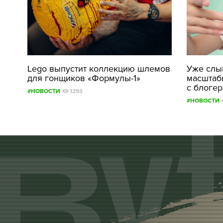
Lego выпустит коллекцию шлемов
Уже слыш
для гонщиков «Формулы-1»
масштаб
с блоге
#НОВОСТИ
1293
#НОВОСТИ